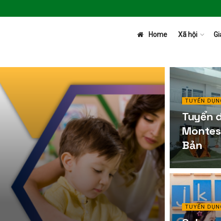
Home
Xã hội
Gi
TUYỂN DỤN
Tuyển d
Montess
Bản
TUYỂN DỤN