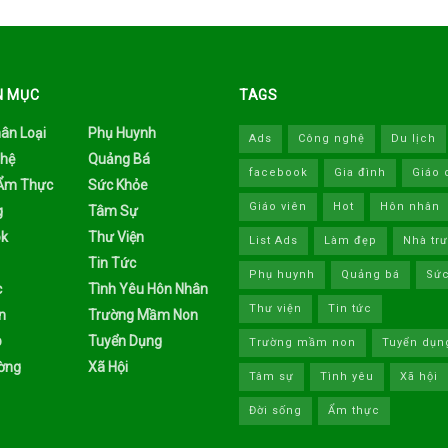
N MỤC
TAGS
ân Loại
Phụ Huynh
Ads
Công nghệ
Du lịch
hệ
Quảng Bá
facebook
Gia đình
Giáo 
 Ẩm Thực
Sức Khỏe
Giáo viên
Hot
Hôn nhân
g
Tâm Sự
k
Thư Viện
List Ads
Làm đẹp
Nhà tr
Tin Tức
Phụ huynh
Quảng bá
Sức
c
Tình Yêu Hôn Nhân
Thư viện
Tin tức
n
Trường Mầm Non
p
Tuyển Dụng
Trường mầm non
Tuyển dụn
ờng
Xã Hội
Tâm sự
Tình yêu
Xã hội
Đời sống
Ẩm thực