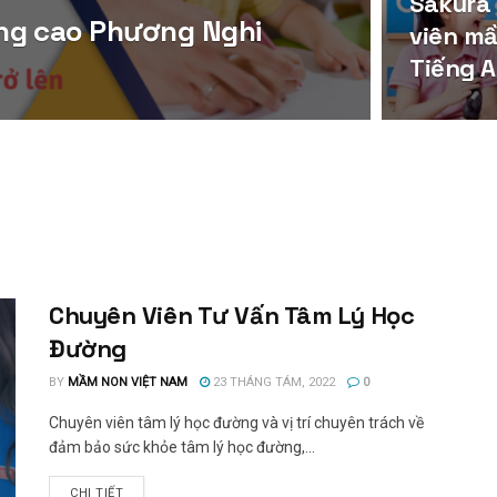
Sakura
ng cao Phương Nghi
viên m
Tiếng 
Chuyên Viên Tư Vấn Tâm Lý Học
Đường
BY
MẦM NON VIỆT NAM
23 THÁNG TÁM, 2022
0
Chuyên viên tâm lý học đường và vị trí chuyên trách về
đảm bảo sức khỏe tâm lý học đường,...
CHI TIẾT