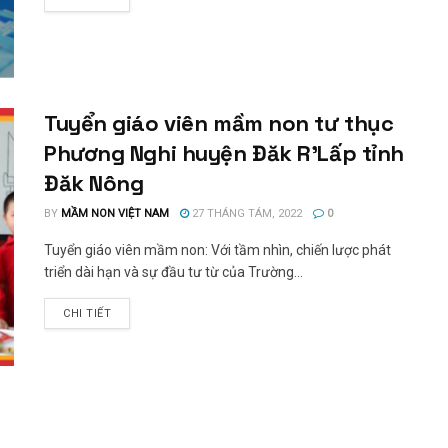
Tuyển giáo viên mầm non tư thục
Phương Nghi huyện Đăk R’Lấp tỉnh
Đăk Nông
BY
MẦM NON VIỆT NAM
27 THÁNG TÁM, 2022
0
Tuyển giáo viên mầm non: Với tầm nhìn, chiến lược phát
triển dài hạn và sự đầu tư từ của Trường...
CHI TIẾT