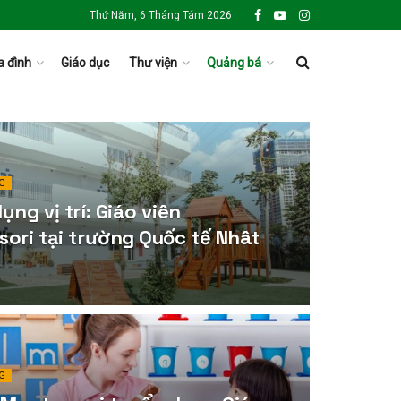
Thứ Năm, 6 Tháng Tám 2026
a đình
Giáo dục
Thư viện
Quảng bá
G
ụng vị trí: Giáo viên
ori tại trường Quốc tế Nhât
G