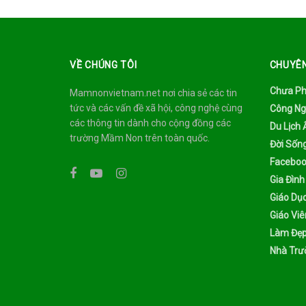
VỀ CHÚNG TÔI
CHUYÊ
Chưa Ph
Mamnonvietnam.net nơi chia sẻ các tin
tức và các vấn đề xã hội, công nghệ cùng
Công Ng
các thông tin dành cho cộng đồng các
Du Lịch
trường Mầm Non trên toàn quốc.
Đời Sốn
Faceboo
Gia Đình
Giáo Dụ
Giáo Viê
Làm Đẹ
Nhà Trư