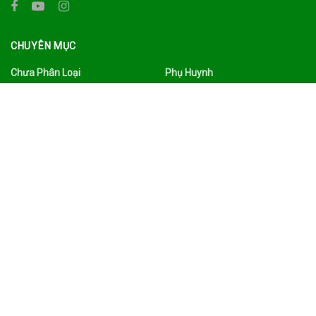
CHUYÊN MỤC
Chưa Phân Loại
Phụ Huynh
Công Nghệ
Quảng Bá
Du Lịch Ẩm Thực
Sức Khỏe
Đời Sống
Tâm Sự
Facebook
Thư Viện
Gia Đình
Tin Tức
Giáo Dục
Tình Yêu Hôn Nhân
Giáo Viên
Trường Mầm Non
Làm Đẹp
Tuyển Dụng
Nhà Trường
Xã Hội
TAGS
Ads
Công nghệ
Du lịch
facebook
Gia đình