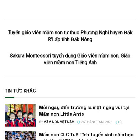
Tuyển giáo viên mầm non tư thục Phương Nghi huyện Đăk
R’Lấp tỉnh Đăk Nông
Sakura Montessori tuyển dụng Giáo viên mầm non, Giáo
viên mầm non Tiếng Anh
TIN TỨC KHÁC
Mỗi ngày đến trường là một ngày vui tại
Mầm non Little Ants
BY
MẦM NON VIỆT NAM
26 THÁNG TÁM, 2025
0
Mầm non CLC Tuệ Tĩnh tuyển sinh năm học