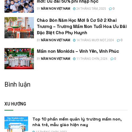
mới: Ưu đãi 50% phí nhập học
BY
MẦM NON VIỆT NAM
24 THÁNG TÁM, 2025
0
Chào Đón Năm Học Mới & Cơ Sở 2 Khai
Trương – Trường Mầm Non Tuổi Hoa Ưu Đãi
Đặc Biệt Cho Phụ Huynh
BY
MẦM NON VIỆT NAM
14 THÁNG MƯỜI MỘT, 2024
0
Mầm non Monkids – Vĩnh Yên, Vĩnh Phúc
BY
MẦM NON VIỆT NAM
11 THÁNG CHÍN, 2024
0
Bình luận
XU HƯỚNG
Top 10 phần mềm quản lý trường mầm non,
nhà trẻ, mẫu giáo hiện nay