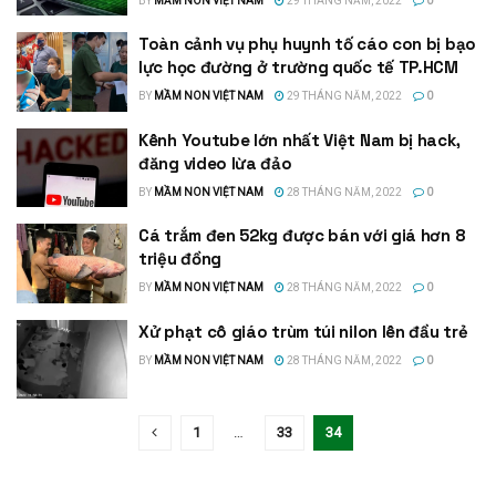
BY
MẦM NON VIỆT NAM
29 THÁNG NĂM, 2022
0
Toàn cảnh vụ phụ huynh tố cáo con bị bạo
lực học đường ở trường quốc tế TP.HCM
BY
MẦM NON VIỆT NAM
29 THÁNG NĂM, 2022
0
Kênh Youtube lớn nhất Việt Nam bị hack,
đăng video lừa đảo
BY
MẦM NON VIỆT NAM
28 THÁNG NĂM, 2022
0
Cá trắm đen 52kg được bán với giá hơn 8
triệu đồng
BY
MẦM NON VIỆT NAM
28 THÁNG NĂM, 2022
0
Xử phạt cô giáo trùm túi nilon lên đầu trẻ
BY
MẦM NON VIỆT NAM
28 THÁNG NĂM, 2022
0
1
…
33
34