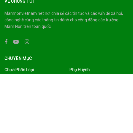
VỀ CHÚNG TÔI
Mamnonvietnam.net nơi chia sẻ các tin tức và các vấn đề xã hội,
công nghệ cùng các thông tin dành cho cộng đồng các trường
Mầm Non trên toàn quốc.
CHUYÊN MỤC
Chưa Phân Loại
Phụ Huynh
Công Nghệ
Quảng Bá
Du Lịch Ẩm Thực
Sức Khỏe
Đời Sống
Tâm Sự
Facebook
Thư Viện
Gia Đình
Tin Tức
Giáo Dục
Tình Yêu Hôn Nhân
Giáo Viên
Trường Mầm Non
Làm Đẹp
Tuyển Dụng