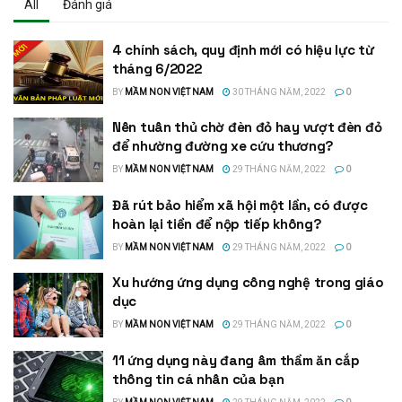
All
Đánh giá
4 chính sách, quy định mới có hiệu lực từ
tháng 6/2022
BY
MẦM NON VIỆT NAM
30 THÁNG NĂM, 2022
0
Nên tuân thủ chờ đèn đỏ hay vượt đèn đỏ
để nhường đường xe cứu thương?
BY
MẦM NON VIỆT NAM
29 THÁNG NĂM, 2022
0
Đã rút bảo hiểm xã hội một lần, có được
hoàn lại tiền để nộp tiếp không?
BY
MẦM NON VIỆT NAM
29 THÁNG NĂM, 2022
0
Xu hướng ứng dụng công nghệ trong giáo
dục
BY
MẦM NON VIỆT NAM
29 THÁNG NĂM, 2022
0
11 ứng dụng này đang âm thầm ăn cắp
thông tin cá nhân của bạn