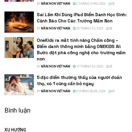
BY
MẦM NON VIỆT NAM
5 THÁNG CHÍN, 2025
0
Sai Lầm Khi Dùng iPad Điểm Danh Học Sinh:
Cảnh Báo Cho Các Trường Mầm Non
BY
MẦM NON VIỆT NAM
25 THÁNG TƯ, 2025
0
OneKids ra mắt tính năng Chấm công –
Điểm danh thông minh bằng ONEKIDS AI:
Bước đột phá công nghệ cho trường mầm
non
BY
MẦM NON VIỆT NAM
17 THÁNG TƯ, 2025
0
5 đặc điểm thường thấy của người đoản
thọ, có 1 cũng cần bỏ ngay
BY
MẦM NON VIỆT NAM
9 THÁNG MƯỜI, 2024
0
Bình luận
XU HƯỚNG