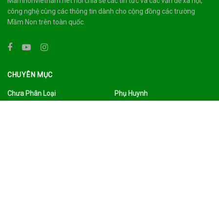
Mamnonvietnam.net nơi chia sẻ các tin tức và các vấn đề xã hội,
công nghệ cùng các thông tin dành cho cộng đồng các trường
Mầm Non trên toàn quốc.
CHUYÊN MỤC
Chưa Phân Loại
Phụ Huynh
Công Nghệ
Quảng Bá
Du Lịch Ẩm Thực
Sức Khỏe
Đời Sống
Tâm Sự
Facebook
Thư Viện
Gia Đình
Tin Tức
Giáo Dục
Tình Yêu Hôn Nhân
Giáo Viên
Trường Mầm Non
Làm Đẹp
Tuyển Dụng
Nhà Trường
Xã Hội