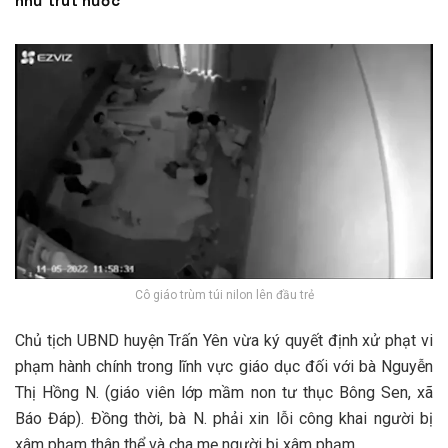
như trút nước
Cô giáo trùm túi nilon lên đầu trẻ
Chủ tịch UBND huyện Trấn Yên vừa ký quyết định xử phạt vi
phạm hành chính trong lĩnh vực giáo dục đối với bà Nguyễn
Thị Hồng N. (giáo viên lớp mầm non tư thục Bông Sen, xã
Báo Đáp). Đồng thời, bà N. phải xin lỗi công khai người bị
xâm phạm thân thể và cha mẹ người bị xâm phạm.