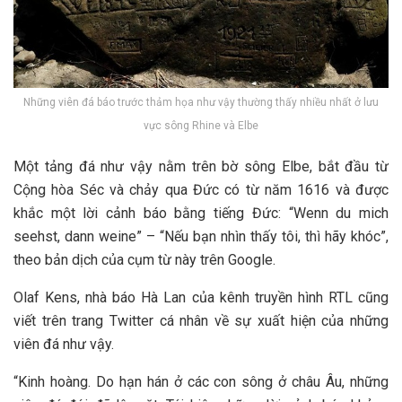
Những viên đá báo trước thảm họa như vậy thường thấy nhiều nhất ở lưu
vực sông Rhine và Elbe
Một tảng đá như vậy nằm trên bờ sông Elbe, bắt đầu từ
Cộng hòa Séc và chảy qua Đức có từ năm 1616 và được
khắc một lời cảnh báo bằng tiếng Đức: “Wenn du mich
seehst, dann weine” – “Nếu bạn nhìn thấy tôi, thì hãy khóc”,
theo bản dịch của cụm từ này trên Google.
Olaf Kens, nhà báo Hà Lan của kênh truyền hình RTL cũng
viết trên trang Twitter cá nhân về sự xuất hiện của những
viên đá như vậy.
“Kinh hoàng. Do hạn hán ở các con sông ở châu Âu, những