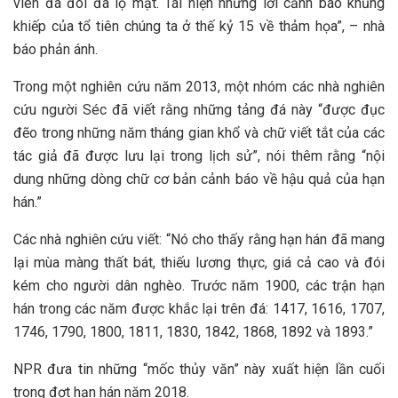
viên đá đói đã lộ mặt. Tái hiện những lời cảnh báo khủng
khiếp của tổ tiên chúng ta ở thế kỷ 15 về thảm họa”, – nhà
báo phản ánh.
Trong một nghiên cứu năm 2013, một nhóm các nhà nghiên
cứu người Séc đã viết rằng những tảng đá này “được đục
đẽo trong những năm tháng gian khổ và chữ viết tắt của các
tác giả đã được lưu lại trong lịch sử”, nói thêm rằng “nội
dung những dòng chữ cơ bản cảnh báo về hậu quả của hạn
hán.”
Các nhà nghiên cứu viết: “Nó cho thấy rằng hạn hán đã mang
lại mùa màng thất bát, thiếu lương thực, giá cả cao và đói
kém cho người dân nghèo. Trước năm 1900, các trận hạn
hán trong các năm được khắc lại trên đá: 1417, 1616, 1707,
1746, 1790, 1800, 1811, 1830, 1842, 1868, 1892 và 1893.”
NPR đưa tin những “mốc thủy văn” này xuất hiện lần cuối
trong đợt hạn hán năm 2018.