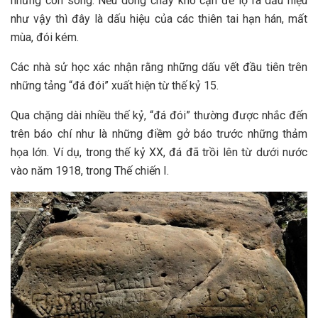
những con sông. Nếu dòng chảy khô cạn để lộ ra dấu hiệu
như vậy thì đây là dấu hiệu của các thiên tai hạn hán, mất
mùa, đói kém.
Các nhà sử học xác nhận rằng những dấu vết đầu tiên trên
những tảng “đá đói” xuất hiện từ thế kỷ 15.
Qua chặng dài nhiều thế kỷ, “đá đói” thường được nhắc đến
trên báo chí như là những điềm gở báo trước những thảm
họa lớn. Ví dụ, trong thế kỷ XX, đá đã trồi lên từ dưới nước
vào năm 1918, trong Thế chiến I.