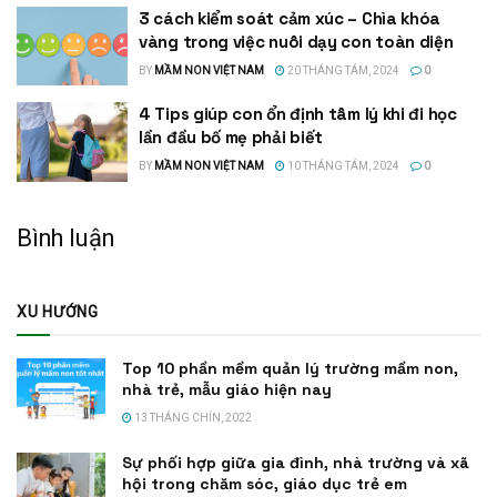
3 cách kiểm soát cảm xúc – Chìa khóa
vàng trong việc nuôi dạy con toàn diện
BY
MẦM NON VIỆT NAM
20 THÁNG TÁM, 2024
0
4 Tips giúp con ổn định tâm lý khi đi học
lần đầu bố mẹ phải biết
BY
MẦM NON VIỆT NAM
10 THÁNG TÁM, 2024
0
Bình luận
XU HƯỚNG
Top 10 phần mềm quản lý trường mầm non,
nhà trẻ, mẫu giáo hiện nay
13 THÁNG CHÍN, 2022
Sự phối hợp giữa gia đình, nhà trường và xã
hội trong chăm sóc, giáo dục trẻ em