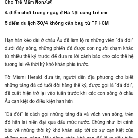
Cho Trẻ Mầm Non⚡👶
4 điểm chơi trong ngày ở Hà Nội cùng trẻ em
5 điểm du lịch 30/4 không cần bay từ TP HCM
Hạn hán kéo dài ở châu Âu đã làm lộ ra những viên “đá đói”
dưới đáy sông, những phiến đá được con người chạm khắc
từ nhiều thế kỷ trước để đưa ra lời cảnh báo cho các thế hệ
tương lai về thời kỳ khó khăn phía trước.
Tờ Miami Herald đưa tin, người dân địa phương cho biết
những tảng đá có tuổi đời hàng thế kỷ, được gọi là “đá đói”,
đã xuất hiện trở lại vào tuần trước khi các con sông ở châu
Âu cạn kiệt do điều kiện hạn hán.
“Đá đói” là cách gọi những tảng đá và vách ven sông, trên
đó hằn lại niên đại qua dấu mức nước. Chúng như lời cảnh
báo về những thời kỳ khó khăn sắp tới do sự cạn kiệt của