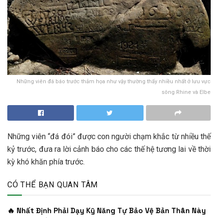
Những viên đá báo trước thảm họa như vậy thường thấy nhiều nhất ở lưu vực
sông Rhine và Elbe
Những viên “đá đói” được con người chạm khắc từ nhiều thế
kỷ trước, đưa ra lời cảnh báo cho các thế hệ tương lai về thời
kỳ khó khăn phía trước.
CÓ THỂ BẠN QUAN TÂM
🔥 Nhất Định Phải Dạy Kỹ Năng Tự Bảo Vệ Bản Thân Này