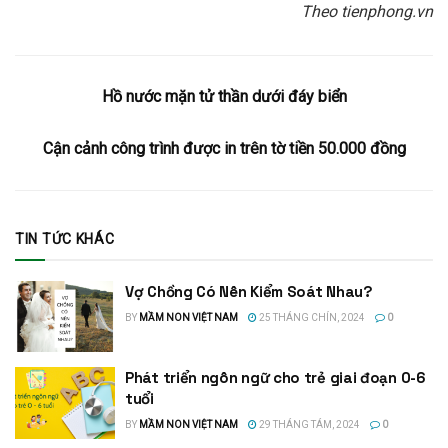
Theo tienphong.vn
Hồ nước mặn tử thần dưới đáy biển
Cận cảnh công trình được in trên tờ tiền 50.000 đồng
TIN TỨC KHÁC
Vợ Chồng Có Nên Kiểm Soát Nhau?
BY
MẦM NON VIỆT NAM
25 THÁNG CHÍN, 2024
0
Phát triển ngôn ngữ cho trẻ giai đoạn 0-6
tuổi
BY
MẦM NON VIỆT NAM
29 THÁNG TÁM, 2024
0