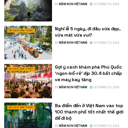
BY
MẦM NON VIỆT NAM
16 THÁNG TƯ, 2024
Nghỉ lễ 5 ngày, đi đâu vừa đẹp,
DU LỊCH ẨM THỰC
vừa mát vừa vui?
BY
MẦM NON VIỆT NAM
16 THÁNG TƯ, 2024
Gợi ý cách khám phá Phú Quốc
DU LỊCH ẨM THỰC
‘ngon-bổ-rẻ’ dịp 30.4 bất chấp
vé máy bay tăng
BY
MẦM NON VIỆT NAM
16 THÁNG TƯ, 2024
Ba điểm đến ở Việt Nam vào top
DU LỊCH ẨM THỰC
100 thành phố tốt nhất thế giới
để đi bộ
BY
MẦM NON VIỆT NAM
16 THÁNG TƯ, 2024