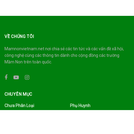
VỀ CHÚNG TÔI
Mamnonvietnam.net nơi chia sẻ các tin tức và các vấn đề xã hội,
công nghệ cùng các thông tin dành cho cộng đồng các trường
Mầm Non trên toàn quốc.
CHUYÊN MỤC
Chưa Phân Loại
Phụ Huynh
Công Nghệ
Quảng Bá
Du Lịch Ẩm Thực
Sức Khỏe
Đời Sống
Tâm Sự