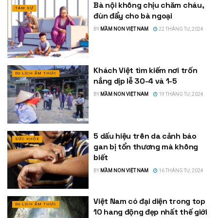
Bà nội không chịu chăm cháu,
TÂM SỰ
đùn đẩy cho bà ngoại
BY
MẦM NON VIỆT NAM
22 THÁNG TƯ, 2024
Khách Việt tìm kiếm nơi trốn
DU LỊCH ẨM THỰC
nắng dịp lễ 30-4 và 1-5
BY
MẦM NON VIỆT NAM
19 THÁNG TƯ, 2024
5 dấu hiệu trên da cảnh báo
SỨC KHỎE
gan bị tổn thương mà không
biết
BY
MẦM NON VIỆT NAM
16 THÁNG TƯ, 2024
Việt Nam có đại diện trong top
DU LỊCH ẨM THỰC
10 hang động đẹp nhất thế giới