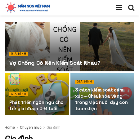
GIA ĐÌNH
Vợ Chồng Có Nên Kiểm Soát Nhau?
GIA ĐÌNH
3 cách kiểm soát cảm
GIA ĐÌNH
xúc – Chìa khóa vàng
Phát triển ngôn ngữ cho
trong việc nuôi dạy con
trẻ giai đoạn 0-6 tuổi
toàn diện
Home
Chuyên mục
Gia đình