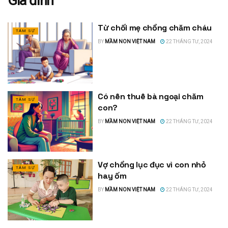
Gia đình
Từ chối mẹ chồng chăm cháu
TÂM SỰ
BY
MẦM NON VIỆT NAM
22 THÁNG TƯ, 2024
Có nên thuê bà ngoại chăm
TÂM SỰ
con?
BY
MẦM NON VIỆT NAM
22 THÁNG TƯ, 2024
Vợ chồng lục đục vì con nhỏ
TÂM SỰ
hay ốm
BY
MẦM NON VIỆT NAM
22 THÁNG TƯ, 2024