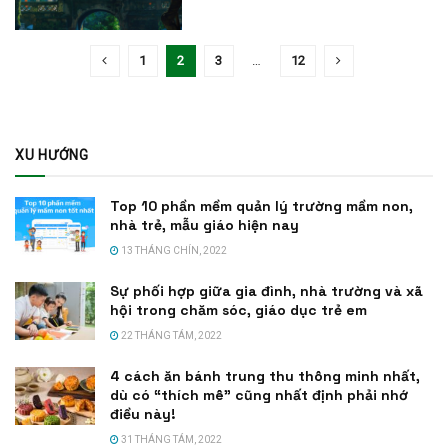
1
2
3
…
12
XU HƯỚNG
Top 10 phần mềm quản lý trường mầm non,
nhà trẻ, mẫu giáo hiện nay
13 THÁNG CHÍN, 2022
Sự phối hợp giữa gia đình, nhà trường và xã
hội trong chăm sóc, giáo dục trẻ em
22 THÁNG TÁM, 2022
4 cách ăn bánh trung thu thông minh nhất,
dù có “thích mê” cũng nhất định phải nhớ
điều này!
31 THÁNG TÁM, 2022