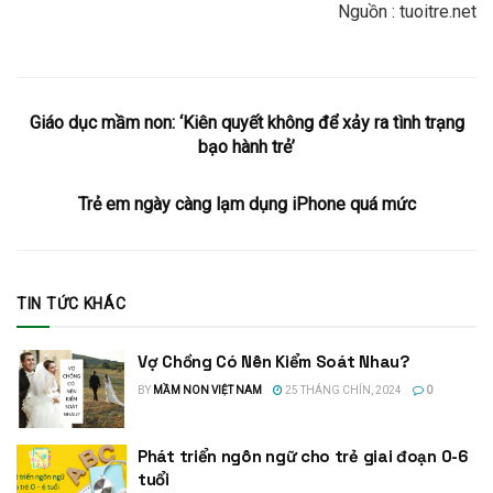
Nguồn : tuoitre.net
Giáo dục mầm non: ‘Kiên quyết không để xảy ra tình trạng
bạo hành trẻ’
Trẻ em ngày càng lạm dụng iPhone quá mức
TIN TỨC KHÁC
Vợ Chồng Có Nên Kiểm Soát Nhau?
BY
MẦM NON VIỆT NAM
25 THÁNG CHÍN, 2024
0
Phát triển ngôn ngữ cho trẻ giai đoạn 0-6
tuổi