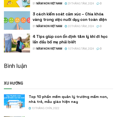
BY
MẦM NON VIỆT NAM
29 THÁNG TÁM, 2024
0
3 cách kiểm soát cảm xúc – Chìa khóa
vàng trong việc nuôi dạy con toàn diện
BY
MẦM NON VIỆT NAM
20 THÁNG TÁM, 2024
0
4 Tips giúp con ổn định tâm lý khi đi học
lần đầu bố mẹ phải biết
BY
MẦM NON VIỆT NAM
10 THÁNG TÁM, 2024
0
Bình luận
XU HƯỚNG
Top 10 phần mềm quản lý trường mầm non,
nhà trẻ, mẫu giáo hiện nay
13 THÁNG CHÍN, 2022