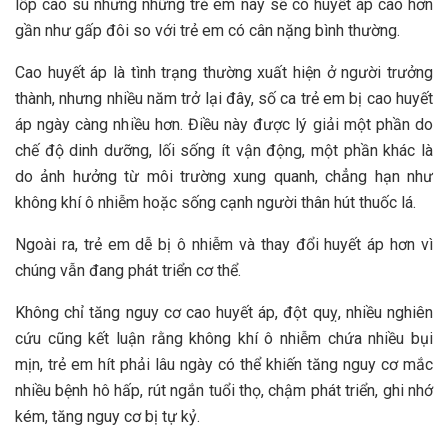
lốp cao su nhưng những trẻ em này sẽ có huyết áp cao hơn
gần như gấp đôi so với trẻ em có cân nặng bình thường.
Cao huyết áp là tình trạng thường xuất hiện ở người trưởng
thành, nhưng nhiều năm trở lại đây, số ca trẻ em bị cao huyết
áp ngày càng nhiều hơn. Điều này được lý giải một phần do
chế độ dinh dưỡng, lối sống ít vận động, một phần khác là
do ảnh hưởng từ môi trường xung quanh, chẳng hạn như
không khí ô nhiễm hoặc sống cạnh người thân hút thuốc lá.
Ngoài ra, trẻ em dễ bị ô nhiễm và thay đổi huyết áp hơn vì
chúng vẫn đang phát triển cơ thể.
Không chỉ tăng nguy cơ cao huyết áp, đột quỵ, nhiều nghiên
cứu cũng kết luận rằng không khí ô nhiễm chứa nhiều bụi
mịn, trẻ em hít phải lâu ngày có thể khiến tăng nguy cơ mắc
nhiều bệnh hô hấp, rút ngắn tuổi thọ, chậm phát triển, ghi nhớ
kém, tăng nguy cơ bị tự kỷ.