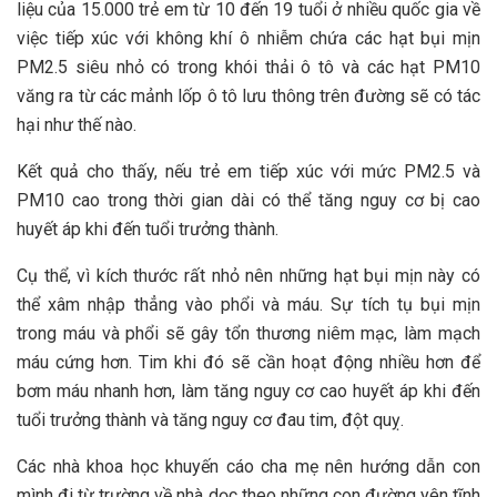
liệu của 15.000 trẻ em từ 10 đến 19 tuổi ở nhiều quốc gia về
việc tiếp xúc với không khí ô nhiễm chứa các hạt bụi mịn
PM2.5 siêu nhỏ có trong khói thải ô tô và các hạt PM10
văng ra từ các mảnh lốp ô tô lưu thông trên đường sẽ có tác
hại như thế nào.
Kết quả cho thấy, nếu trẻ em tiếp xúc với mức PM2.5 và
PM10 cao trong thời gian dài có thể tăng nguy cơ bị cao
huyết áp khi đến tuổi trưởng thành.
Cụ thể, vì kích thước rất nhỏ nên những hạt bụi mịn này có
thể xâm nhập thẳng vào phổi và máu. Sự tích tụ bụi mịn
trong máu và phổi sẽ gây tổn thương niêm mạc, làm mạch
máu cứng hơn. Tim khi đó sẽ cần hoạt động nhiều hơn để
bơm máu nhanh hơn, làm tăng nguy cơ cao huyết áp khi đến
tuổi trưởng thành và tăng nguy cơ đau tim, đột quỵ.
Các nhà khoa học khuyến cáo cha mẹ nên hướng dẫn con
mình đi từ trường về nhà dọc theo những con đường yên tĩnh