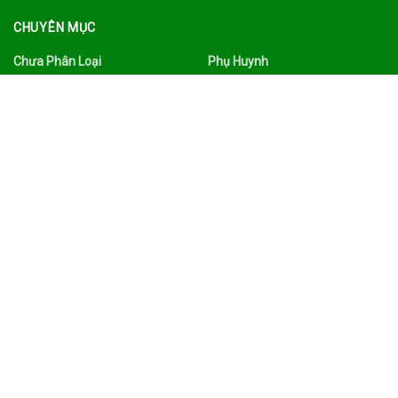
CHUYÊN MỤC
Chưa Phân Loại
Phụ Huynh
Công Nghệ
Quảng Bá
Du Lịch Ẩm Thực
Sức Khỏe
Đời Sống
Tâm Sự
Facebook
Thư Viện
Gia Đình
Tin Tức
Giáo Dục
Tình Yêu Hôn Nhân
Giáo Viên
Trường Mầm Non
Làm Đẹp
Tuyển Dụng
Nhà Trường
Xã Hội
TAGS
Ads
Công nghệ
Du lịch
facebook
Gia đình
Giáo dục
Giáo viên
Hot
Hôn nhân
List Ads