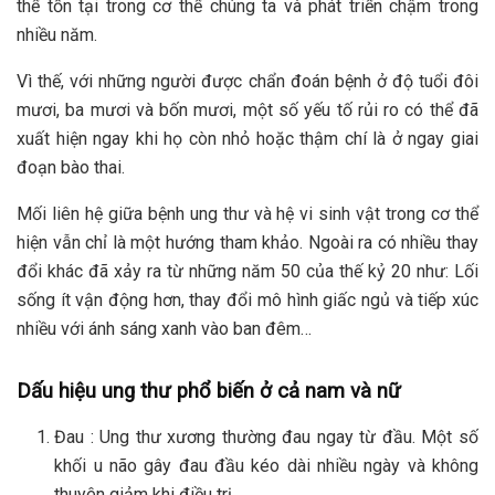
thể tồn tại trong cơ thể chúng ta và phát triển chậm trong
nhiều năm.
Vì thế, với những người được chẩn đoán bệnh ở độ tuổi đôi
mươi, ba mươi và bốn mươi, một số yếu tố rủi ro có thể đã
xuất hiện ngay khi họ còn nhỏ hoặc thậm chí là ở ngay giai
đoạn bào thai.
Mối liên hệ giữa bệnh ung thư và hệ vi sinh vật trong cơ thể
hiện vẫn chỉ là một hướng tham khảo. Ngoài ra có nhiều thay
đổi khác đã xảy ra từ những năm 50 của thế kỷ 20 như: Lối
sống ít vận động hơn, thay đổi mô hình giấc ngủ và tiếp xúc
nhiều với ánh sáng xanh vào ban đêm…
Dấu hiệu ung thư phổ biến ở cả nam và nữ
Đau : Ung thư xương thường đau ngay từ đầu. Một số
khối u não gây đau đầu kéo dài nhiều ngày và không
thuyên giảm khi điều trị.