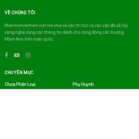
VỀ CHÚNG TÔI
Mamnonvietnam.net nơi chia sẻ các tin tức và các vấn đề xã hội,
công nghệ cùng các thông tin dành cho cộng đồng các trường
Mầm Non trên toàn quốc.
CHUYÊN MỤC
Chưa Phân Loại
Phụ Huynh
Công Nghệ
Quảng Bá
Du Lịch Ẩm Thực
Sức Khỏe
Đời Sống
Tâm Sự
Facebook
Thư Viện
Gia Đình
Tin Tức
Giáo Dục
Tình Yêu Hôn Nhân