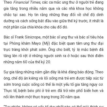
Theo
Financial Times
, các ca mắc ung thư ở người trẻ đang
gia tăng trong nhiều năm qua và các nhà khoa học không
chắc tại sao. Họ tin rằng những thay đổi về chế độ dinh
dưỡng và cách sống bắt đầu vào giữa thế kỷ trước, ít nhất là
một phần của chìa khóa cho câu đố đó.
Bác sĩ Frank Sinicrope, một bác sĩ ung thư và bác sĩ tiêu hóa
tại Phòng khám Mayo (Mỹ) đặc biệt quan tâm ung thư đại
trực tràng khởi phát sớm. Ông cho biết, tỷ lệ mắc bệnh đã
tăng lên rõ rệt ở những người sinh ra ở hoặc sau thời điểm
những năm 60 của thế kỷ 20.
Sự gia tăng những năm gần đây là khá đáng báo động. Theo
ông, chế độ ăn kiêng và lối sống mà trẻ em được tiếp xúc từ
sớm trong cuộc sống có thể là một yếu tố gia tăng nguy cơ.
Thực tế, bệnh béo phì ở trẻ em đã trở nên phổ biến hơn và
nổi lên thành một thực trạng trong 30 năm qua.
“Tuy nhiên, không có yếu tố duy nhất nào có thể giải thích sự