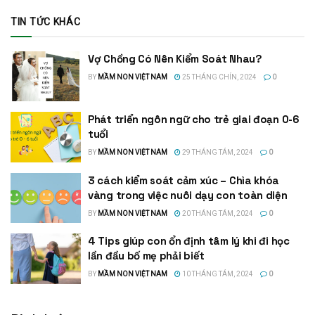
TIN TỨC KHÁC
Vợ Chồng Có Nên Kiểm Soát Nhau?
BY
MẦM NON VIỆT NAM
25 THÁNG CHÍN, 2024
0
Phát triển ngôn ngữ cho trẻ giai đoạn 0-6
tuổi
BY
MẦM NON VIỆT NAM
29 THÁNG TÁM, 2024
0
3 cách kiểm soát cảm xúc – Chìa khóa
vàng trong việc nuôi dạy con toàn diện
BY
MẦM NON VIỆT NAM
20 THÁNG TÁM, 2024
0
4 Tips giúp con ổn định tâm lý khi đi học
lần đầu bố mẹ phải biết
BY
MẦM NON VIỆT NAM
10 THÁNG TÁM, 2024
0