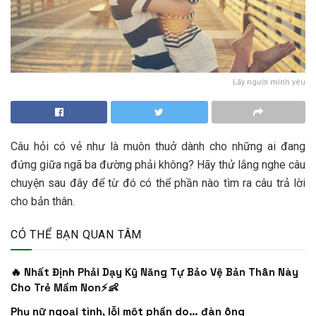
Lấy người mình yêu
Câu hỏi có vẻ như là muôn thuở dành cho những ai đang
đứng giữa ngã ba đường phải không? Hãy thử lắng nghe câu
chuyện sau đây để từ đó có thể phần nào tìm ra câu trả lời
cho bản thân.
CÓ THỂ BẠN QUAN TÂM
🔥 Nhất Định Phải Dạy Kỹ Năng Tự Bảo Vệ Bản Thân Này
Cho Trẻ Mầm Non⚡👶
Phụ nữ ngoại tình, lỗi một phần do… đàn ông