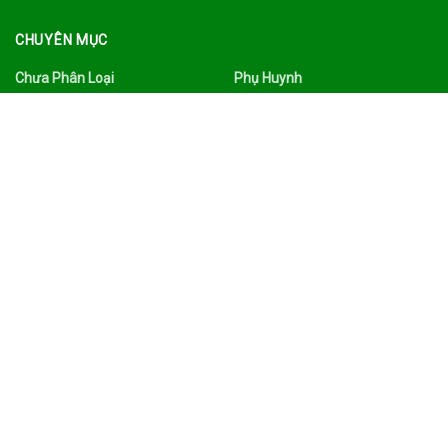
CHUYÊN MỤC
Chưa Phân Loại
Phụ Huynh
Công Nghệ
Quảng Bá
Du Lịch Ẩm Thực
Sức Khỏe
Đời Sống
Tâm Sự
Facebook
Thư Viện
Gia Đình
Tin Tức
Giáo Dục
Tình Yêu Hôn Nhân
Giáo Viên
Trường Mầm Non
Làm Đẹp
Tuyển Dụng
Nhà Trường
Xã Hội
TAGS
Ads
Công nghệ
Du lịch
facebook
Gia đình
Giáo dục
Giáo viên
Hot
Hôn nhân
List Ads