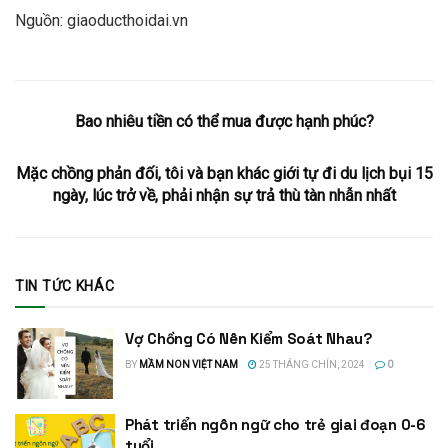
Nguồn: giaoducthoidai.vn
Bao nhiêu tiền có thể mua được hạnh phúc?
Mặc chồng phản đối, tôi và bạn khác giới tự đi du lịch bụi 15
ngày, lúc trở về, phải nhận sự trả thù tàn nhẫn nhất
TIN TỨC KHÁC
Vợ Chồng Có Nên Kiểm Soát Nhau?
BY
MẦM NON VIỆT NAM
25 THÁNG CHÍN, 2024
0
Phát triển ngôn ngữ cho trẻ giai đoạn 0-6
tuổi