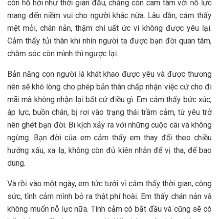
còn hồ hởi như thời gian đầu, chẳng còn cam tâm với nỗ lực
mang đến niềm vui cho người khác nữa. Lâu dần, cảm thấy
mệt mỏi, chán nản, thậm chí uất ức vì không được yêu lại.
Cảm thấy tủi thân khi nhìn người ta được bạn đời quan tâm,
chăm sóc còn mình thì ngược lại.
Bản năng con người là khát khao được yêu và được thương
nên sẽ khó lòng cho phép bản thân chấp nhận việc cứ cho đi
mãi mà không nhận lại bất cứ điều gì. Em cảm thấy bức xúc,
áp lực, buồn chán, bị rơi vào trạng thái trầm cảm, từ yêu trở
nên ghét bạn đời. Bi kịch xảy ra với những cuộc cãi vã không
ngừng. Bạn đời của em cảm thấy em thay đổi theo chiều
hướng xấu, xa lạ, không còn đủ kiên nhẫn để vị tha, để bao
dung.
Và rồi vào một ngày, em tức tưởi vì cảm thấy thời gian, công
sức, tình cảm mình bỏ ra thật phí hoài. Em thấy chán nản và
không muốn nỗ lực nữa. Tình cảm có bắt đầu và cũng sẽ có