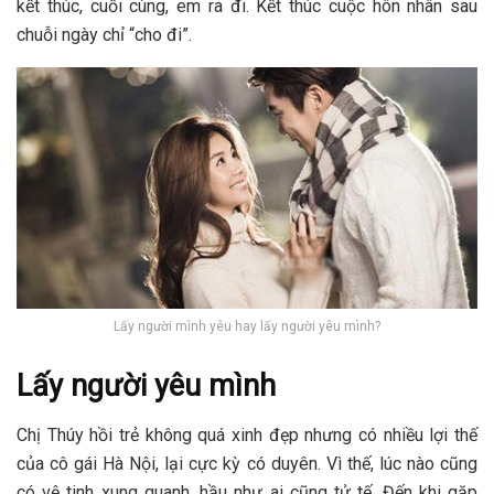
kết thúc, cuối cùng, em ra đi. Kết thúc cuộc hôn nhân sau
chuỗi ngày chỉ “cho đi”.
Lấy người mình yêu hay lấy người yêu mình?
Lấy người yêu mình
Chị Thúy hồi trẻ không quá xinh đẹp nhưng có nhiều lợi thế
của cô gái Hà Nội, lại cực kỳ có duyên. Vì thế, lúc nào cũng
có vệ tinh xung quanh, hầu như ai cũng tử tế. Đến khi gặp