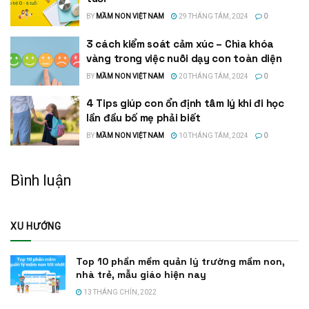
BY
MẦM NON VIỆT NAM
29 THÁNG TÁM, 2024
0
3 cách kiểm soát cảm xúc – Chìa khóa
vàng trong việc nuôi dạy con toàn diện
BY
MẦM NON VIỆT NAM
20 THÁNG TÁM, 2024
0
4 Tips giúp con ổn định tâm lý khi đi học
lần đầu bố mẹ phải biết
BY
MẦM NON VIỆT NAM
10 THÁNG TÁM, 2024
0
Bình luận
XU HƯỚNG
Top 10 phần mềm quản lý trường mầm non,
nhà trẻ, mẫu giáo hiện nay
13 THÁNG CHÍN, 2022