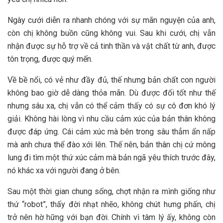
Ngày cưới diễn ra nhanh chóng với sự mãn nguyện của anh,
còn chị không buồn cũng không vui. Sau khi cưới, chị vẫn
nhận được sự hỗ trợ về cả tinh thần và vật chất từ anh, được
tôn trọng, được quý mến.
Về bề nổi, có vẻ như đầy đủ, thế nhưng bản chất con người
không bao giờ dễ dàng thỏa mãn. Dù được đối tốt như thế
nhưng sâu xa, chị vẫn có thể cảm thấy có sự cô đơn khó lý
giải. Không hài lòng vì nhu cầu cảm xúc của bản thân không
được đáp ứng. Cái cảm xúc mà bên trong sâu thẳm ẩn nấp
mà anh chưa thể đào xới lên. Thế nên, bản thân chị cứ mông
lung đi tìm một thứ xúc cảm mà bản ngã yêu thích trước đây,
nó khác xa với người đang ở bên.
Sau một thời gian chung sống, chợt nhận ra mình giống như
thứ “robot”, thấy đời nhạt nhẽo, không chút hưng phấn, chị
trở nên hờ hững với bạn đời. Chính vì tâm lý ấy, không còn