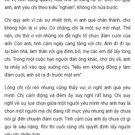
anh, anh yêu chị theo kiểu “nghiện”, không rời nửa bước.
Chị quý anh vì cái sự nhiệt tình, vì anh quá chân thành, chứ
không hẳn là vì yêu. Có chăng, chỉ là một sự mờ nhạt. Thế
nên, chị thờ ơ với những lời đề nghị tổ chức đám cưới của
anh. Còn anh, tình cảm ngày càng tăng với chị. Anh đi đi lại
lại bên nhà, làm thân với gia đình, bố, mẹ các em để lấy lòng
chị. Trong một cuộc hẹn người đàn ông khác, chờ chị về, anh
ta nhảy xổ vào quỳ xuống nói, “Nếu em không đồng ý làm
đám cưới, anh sẽ ra đi trước mặt em”.
Lòng chị rối ren nhưng cũng thấy vui vì nghĩ anh quá yêu
mình. Chị cảm động và đêm ấy suy nghĩ rất lung. Chị suy
nghĩ về sự lựa chọn giữa một người yêu mình như anh hay là
chọn một người mà chị đang rất mực yêu nhưng anh ấy chưa
nói gì đến chuyện đám cưới. Tình cảm của anh ấy chưa có gì
gọi là sâu nặng. Rồi thì cuối cùng chị quyết định lấy người
yêu chị nhiều hơn.