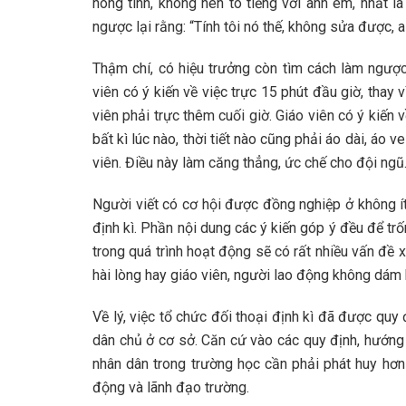
nóng tính, không nên to tiếng với anh em, nhất l
ngược lại rằng: “Tính tôi nó thế, không sửa được, 
Thậm chí, có hiệu trưởng còn tìm cách làm ngược
viên có ý kiến về việc trực 15 phút đầu giờ, thay v
viên phải trực thêm cuối giờ. Giáo viên có ý kiến 
bất kì lúc nào, thời tiết nào cũng phải áo dài, áo 
viên. Điều này làm căng thẳng, ức chế cho đội ngũ
Người viết có cơ hội được đồng nghiệp ở không ít
định kì. Phần nội dung các ý kiến góp ý đều để trố
trong quá trình hoạt động sẽ có rất nhiều vấn đề 
hài lòng hay giáo viên, người lao động không dá
Về lý, việc tổ chức đối thoại định kì đã được quy
dân chủ ở cơ sở. Căn cứ vào các quy định, hướng 
nhân dân trong trường học cần phải phát huy hơn
động và lãnh đạo trường.