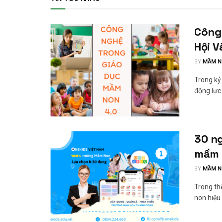
Công
Hội V
BY
MẦM N
Trong kỷ
động lực 
30 n
mầm 
BY
MẦM N
Trong th
non hiệu 