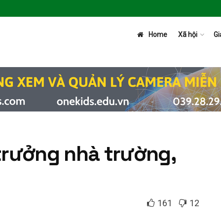
Home
Xã hội
Gi
 trưởng nhà trường,
161
12