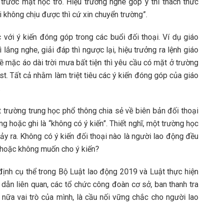
à trước mặt học trò. Hiệu trưởng nghe góp ý thì thách thức
ai không chịu được thì cứ xin chuyển trường”.
 với ý kiến đóng góp trong các buổi đối thoại. Ví dụ giáo
ì lắng nghe, giải đáp thì ngược lại, hiệu trưởng ra lệnh giáo
về mặc áo dài trời mưa bất tiện thì yêu cầu có mặt ở trường
vest. Tất cả nhằm làm triệt tiêu các ý kiến đóng góp của giáo
.
 trường trung học phổ thông chia sẻ về biên bản đối thoại
ng hoặc ghi là “không có ý kiến”. Thiết nghĩ, một trường học
xảy ra. Không có ý kiến đối thoại nào là người lao động đều
m hoặc không muốn cho ý kiến?
 định cụ thể trong Bộ Luật lao động 2019 và Luật thực hiện
dẫn liên quan, các tổ chức công đoàn cơ sở, ban thanh tra
 nữa vai trò của mình, là cầu nối vững chắc cho người lao