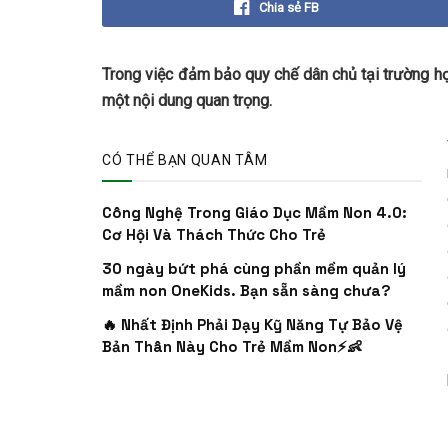
Chia sẻ FB
Trong việc đảm bảo quy chế dân chủ tại trường học
một nội dung quan trọng.
CÓ THỂ BẠN QUAN TÂM
Công Nghệ Trong Giáo Dục Mầm Non 4.0:
Cơ Hội Và Thách Thức Cho Trẻ
30 ngày bứt phá cùng phần mềm quản lý
mầm non OneKids. Bạn sẵn sàng chưa?
🔥 Nhất Định Phải Dạy Kỹ Năng Tự Bảo Vệ
Bản Thân Này Cho Trẻ Mầm Non⚡👶