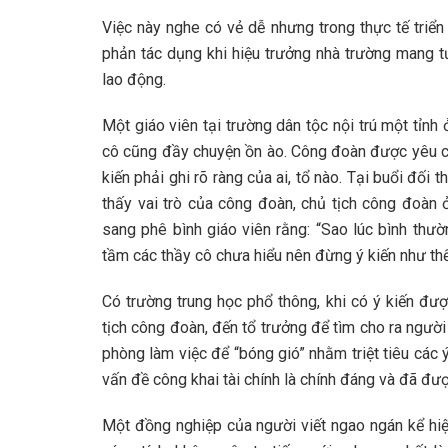
Việc này nghe có vẻ dễ nhưng trong thực tế triển
phản tác dụng khi hiệu trưởng nhà trường mang t
lao động.
Một giáo viên tại trường dân tộc nội trú một tỉnh
cô cũng đầy chuyện ồn ào. Công đoàn được yêu cầ
kiến phải ghi rõ ràng của ai, tổ nào. Tại buổi đối 
thấy vai trò của công đoàn, chủ tịch công đoàn ở 
sang phê bình giáo viên rằng: “Sao lúc bình thườ
tầm các thầy cô chưa hiểu nên đừng ý kiến như thế
Có trường trung học phổ thông, khi có ý kiến đượ
tịch công đoàn, đến tổ trưởng để tìm cho ra người 
phòng làm việc để “bóng gió” nhằm triệt tiêu các 
vấn đề công khai tài chính là chính đáng và đã đượ
Một đồng nghiệp của người viết ngao ngán kể hiệ