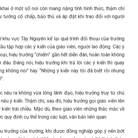
 khai ở một số nơi còn mang nặng tính hình thức, thậm chí
ư tưởng cố chấp, bảo thủ và áp đặt khi trao đổi với người
 ở khu vực Tây Nguyên kể lại quá trình đối thoại của trường
u tập hợp các ý kiến của giáo viên, người lao động. Các ý
thoại, hiệu trưởng “chiếm” gần hết diễn đàn, hoàn toàn không
đâu. Đáng nói, hiệu trưởng khi trả lời các ý kiến thì quay
ng không nói” hay “Những ý kiến này tôi đã biết rồi nhưng
”.
c nêu ra không vừa lòng lãnh đạo, hiệu trưởng truy từ chủ
nêu ý kiến. Thậm chí, sau đó, hiệu trưởng gọi giáo viên lên
ý kiến trái chiều. Mặc dù, theo giáo viên những thắc mắc về
c quy định cụ thể trong các luật, văn bản liên quan.
u trưởng của trường, khi được đồng nghiệp góp ý nên bớt