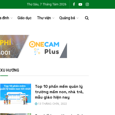
Thứ Sáu, 7 Tháng Tám 2026
a đình
Giáo dục
Thư viện
Quảng bá
XU HƯỚNG
Top 10 phần mềm quản lý
trường mầm non, nhà trẻ,
mẫu giáo hiện nay
13 THÁNG CHÍN, 2022