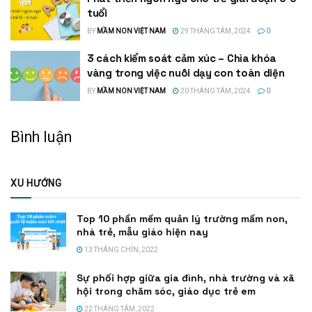
tuổi
BY
MẦM NON VIỆT NAM
29 THÁNG TÁM, 2024
0
3 cách kiểm soát cảm xúc – Chìa khóa
vàng trong việc nuôi dạy con toàn diện
BY
MẦM NON VIỆT NAM
20 THÁNG TÁM, 2024
0
Bình luận
XU HƯỚNG
Top 10 phần mềm quản lý trường mầm non,
nhà trẻ, mẫu giáo hiện nay
13 THÁNG CHÍN, 2022
Sự phối hợp giữa gia đình, nhà trường và xã
hội trong chăm sóc, giáo dục trẻ em
22 THÁNG TÁM, 2022