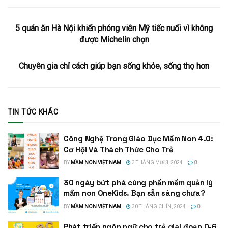
5 quán ăn Hà Nội khiến phóng viên Mỹ tiếc nuối vì không
được Michelin chọn
Chuyên gia chỉ cách giúp bạn sống khỏe, sống thọ hơn
TIN TỨC KHÁC
Công Nghệ Trong Giáo Dục Mầm Non 4.0:
Cơ Hội Và Thách Thức Cho Trẻ
BY
MẦM NON VIỆT NAM
3 THÁNG MƯỜI, 2024
0
30 ngày bứt phá cùng phần mềm quản lý
mầm non OneKids. Bạn sẵn sàng chưa?
BY
MẦM NON VIỆT NAM
30 THÁNG CHÍN, 2024
0
Phát triển ngôn ngữ cho trẻ giai đoạn 0-6