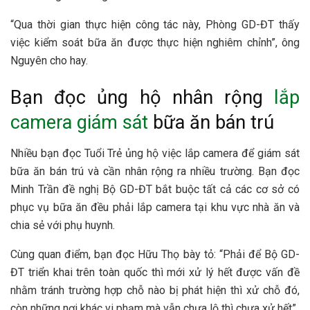
“Qua thời gian thực hiện công tác này, Phòng GD-ĐT thấy
việc kiểm soát bữa ăn được thực hiện nghiêm chỉnh”, ông
Nguyên cho hay.
Bạn đọc ủng hộ nhân rộng
lắp
camera giám sát
bữa ăn bán trú
Nhiều bạn đọc Tuổi Trẻ ủng hộ việc lắp camera để giám sát
bữa ăn bán trú và cần nhân rộng ra nhiều trường. Bạn đọc
Minh Trần đề nghị Bộ GD-ĐT bắt buộc tất cả các cơ sở có
phục vụ bữa ăn đều phải lắp camera tại khu vực nhà ăn và
chia sẻ với phụ huynh.
Cùng quan điểm, bạn đọc Hữu Thọ bày tỏ: “Phải để Bộ GD-
ĐT triển khai trên toàn quốc thì mới xử lý hết được vấn đề
nhằm tránh trường hợp chỗ nào bị phát hiện thì xử chỗ đó,
còn những nơi khác vi phạm mà vẫn chưa lộ thì chưa xử hết”.