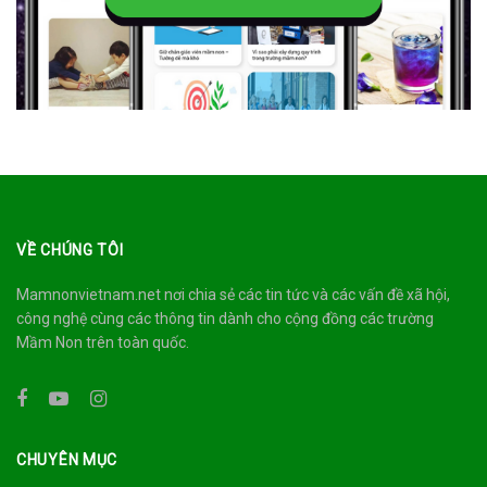
VỀ CHÚNG TÔI
Mamnonvietnam.net nơi chia sẻ các tin tức và các vấn đề xã hội,
công nghệ cùng các thông tin dành cho cộng đồng các trường
Mầm Non trên toàn quốc.
CHUYÊN MỤC