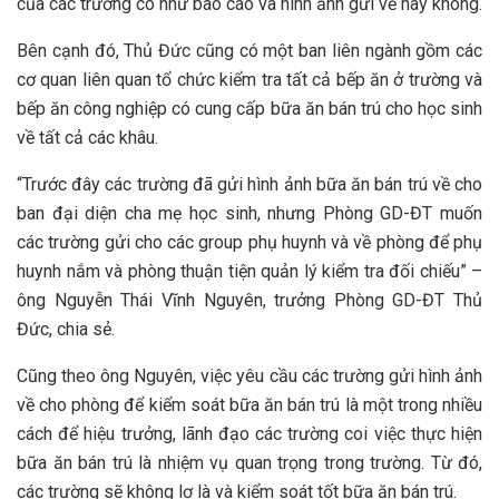
của các trường có như báo cáo và hình ảnh gửi về hay không.
Bên cạnh đó, Thủ Đức cũng có một ban liên ngành gồm các
cơ quan liên quan tổ chức kiểm tra tất cả bếp ăn ở trường và
bếp ăn công nghiệp có cung cấp bữa ăn bán trú cho học sinh
về tất cả các khâu.
“Trước đây các trường đã gửi hình ảnh bữa ăn bán trú về cho
ban đại diện cha mẹ học sinh, nhưng Phòng GD-ĐT muốn
các trường gửi cho các group phụ huynh và về phòng để phụ
huynh nắm và phòng thuận tiện quản lý kiểm tra đối chiếu” –
ông Nguyễn Thái Vĩnh Nguyên, trưởng Phòng GD-ĐT Thủ
Đức, chia sẻ.
Cũng theo ông Nguyên, việc yêu cầu các trường gửi hình ảnh
về cho phòng để kiểm soát bữa ăn bán trú là một trong nhiều
cách để hiệu trưởng, lãnh đạo các trường coi việc thực hiện
bữa ăn bán trú là nhiệm vụ quan trọng trong trường. Từ đó,
các trường sẽ không lơ là và kiểm soát tốt bữa ăn bán trú.