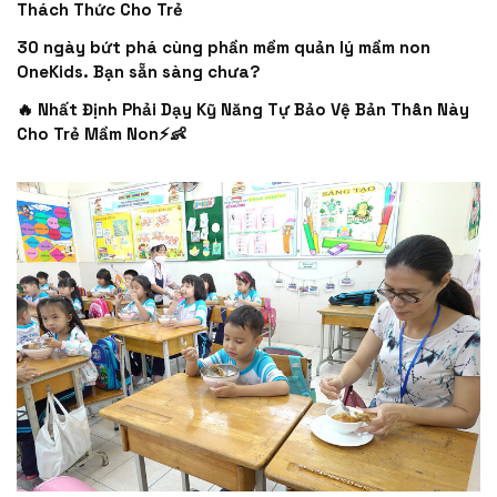
Thách Thức Cho Trẻ
30 ngày bứt phá cùng phần mềm quản lý mầm non
OneKids. Bạn sẵn sàng chưa?
🔥 Nhất Định Phải Dạy Kỹ Năng Tự Bảo Vệ Bản Thân Này
Cho Trẻ Mầm Non⚡👶