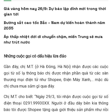
Giá vàng hôm nay 26/9: Dự báo lập đỉnh mới trong thời
gian tới
Đường sắt cao tốc Bắc – Nam dự kiến hoàn thành năm
2035
Áp thấp nhiệt đới di chuyển chậm, miền Trung sẽ mưa
như trút nước
Những cuộc gọi có dấu hiệu lừa đảo
Gần đây, chị M.T. (ở Hà Đông, Hà Nội) nhận được các cuộc
gọi từ số lạ thông báo chị được nhận phần quà từ các sàn
thương mại điện tử như Shopee, Điện Máy Xanh,… mặc dù
chị chưa mua sắm gì qua đây.
Chị M.T. cho biết: “Ngày 29/3, tôi nhận được cuộc gọi từ số
điện thoại 0291.99930XX. Người ở đầu dây bên kia thông
báo tôi được Shopee tặng quà giới thiệu sản phẩm như nồi