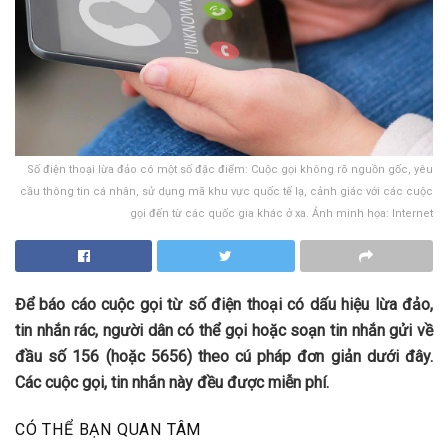
Số điện thoại lừa đảo có một số đặc điểm: Cuộc gọi không rõ nguồn gốc, yêu
cầu thông tin cá nhân, sử dụng mã khu vực quốc tế lạ, cảnh giác với các cuộc
gọi đến từ các quốc gia khác ở xa. Ảnh minh họa: Internet
Để báo cáo cuộc gọi từ số điện thoại có dấu hiệu lừa đảo,
tin nhắn rác, người dân có thể gọi hoặc soạn tin nhắn gửi về
đầu số 156 (hoặc 5656) theo cú pháp đơn giản dưới đây.
Các cuộc gọi, tin nhắn này đều được miễn phí.
CÓ THỂ BẠN QUAN TÂM