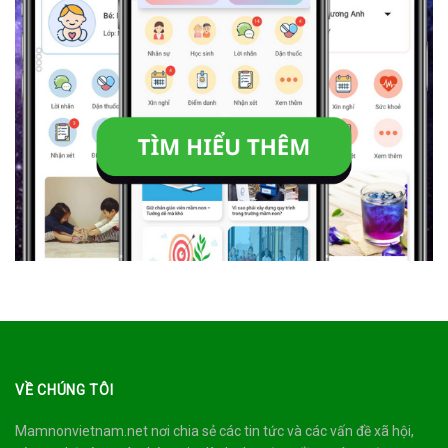
VỀ CHÚNG TÔI
Mamnonvietnam.net nơi chia sẻ các tin tức và các vấn đề xã hội,