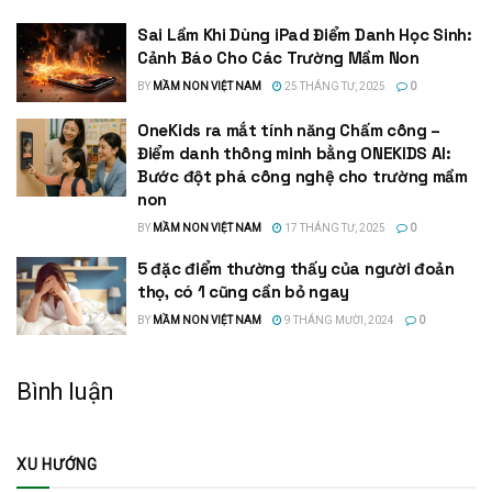
Sai Lầm Khi Dùng iPad Điểm Danh Học Sinh:
Cảnh Báo Cho Các Trường Mầm Non
BY
MẦM NON VIỆT NAM
25 THÁNG TƯ, 2025
0
OneKids ra mắt tính năng Chấm công –
Điểm danh thông minh bằng ONEKIDS AI:
Bước đột phá công nghệ cho trường mầm
non
BY
MẦM NON VIỆT NAM
17 THÁNG TƯ, 2025
0
5 đặc điểm thường thấy của người đoản
thọ, có 1 cũng cần bỏ ngay
BY
MẦM NON VIỆT NAM
9 THÁNG MƯỜI, 2024
0
Bình luận
XU HƯỚNG