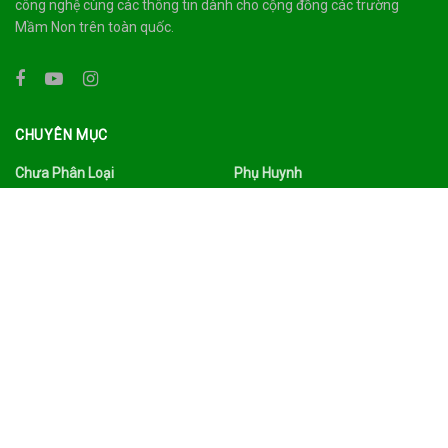
công nghệ cùng các thông tin dành cho cộng đồng các trường
Mầm Non trên toàn quốc.
CHUYÊN MỤC
Chưa Phân Loại
Phụ Huynh
Công Nghệ
Quảng Bá
Du Lịch Ẩm Thực
Sức Khỏe
Đời Sống
Tâm Sự
Facebook
Thư Viện
Gia Đình
Tin Tức
Giáo Dục
Tình Yêu Hôn Nhân
Giáo Viên
Trường Mầm Non
Làm Đẹp
Tuyển Dụng
Nhà Trường
Xã Hội