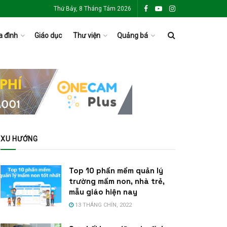
Thứ Bảy, 8 Tháng Tám 2026
a đình
Giáo dục
Thư viện
Quảng bá
XU HƯỚNG
Top 10 phần mềm quản lý
trường mầm non, nhà trẻ,
mẫu giáo hiện nay
13 THÁNG CHÍN, 2022