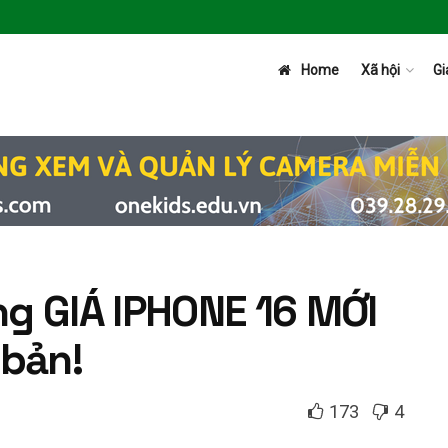
Home
Xã hội
Gi
g GIÁ IPHONE 16 MỚI
 bản!
173
4