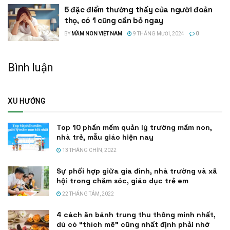
5 đặc điểm thường thấy của người đoản
thọ, có 1 cũng cần bỏ ngay
BY
MẦM NON VIỆT NAM
9 THÁNG MƯỜI, 2024
0
Bình luận
XU HƯỚNG
Top 10 phần mềm quản lý trường mầm non,
nhà trẻ, mẫu giáo hiện nay
13 THÁNG CHÍN, 2022
Sự phối hợp giữa gia đình, nhà trường và xã
hội trong chăm sóc, giáo dục trẻ em
22 THÁNG TÁM, 2022
4 cách ăn bánh trung thu thông minh nhất,
dù có “thích mê” cũng nhất định phải nhớ