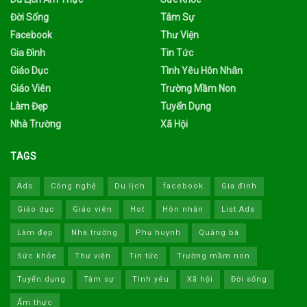
Đời Sống
Tâm Sự
Facebook
Thư Viện
Gia Đình
Tin Tức
Giáo Dục
Tình Yêu Hôn Nhân
Giáo Viên
Trường Mầm Non
Làm Đẹp
Tuyển Dụng
Nhà Trường
Xã Hội
TAGS
Ads
Công nghệ
Du lịch
facebook
Gia đình
Giáo dục
Giáo viên
Hot
Hôn nhân
List Ads
Làm đẹp
Nhà trường
Phụ huynh
Quảng bá
Sức khỏe
Thư viện
Tin tức
Trường mầm non
Tuyển dụng
Tâm sự
Tình yêu
Xã hội
Đời sống
Ẩm thực