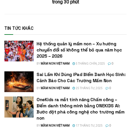
trong 30 phút
TIN TỨC KHÁC
Hệ thống quản lý mầm non – Xu hướng
chuyển đổi số không thể bỏ qua năm học
2025 – 2026
BY
MẦM NON VIỆT NAM
5 THÁNG CHÍN, 2025
0
Sai Lầm Khi Dùng iPad Điểm Danh Học Sinh:
Cảnh Báo Cho Các Trường Mầm Non
BY
MẦM NON VIỆT NAM
25 THÁNG TƯ, 2025
0
OneKids ra mắt tính năng Chấm công –
Điểm danh thông minh bằng ONEKIDS AI:
Bước đột phá công nghệ cho trường mầm
non
BY
MẦM NON VIỆT NAM
17 THÁNG TƯ, 2025
0