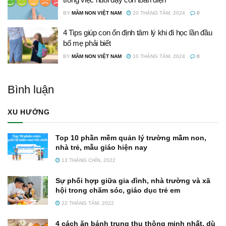
BY
MẦM NON VIỆT NAM
20 THÁNG TÁM, 2024
0
4 Tips giúp con ổn định tâm lý khi đi học lần đầu
bố mẹ phải biết
BY
MẦM NON VIỆT NAM
10 THÁNG TÁM, 2024
0
Bình luận
XU HƯỚNG
Top 10 phần mềm quản lý trường mầm non,
nhà trẻ, mẫu giáo hiện nay
13 THÁNG CHÍN, 2022
Sự phối hợp giữa gia đình, nhà trường và xã
hội trong chăm sóc, giáo dục trẻ em
22 THÁNG TÁM, 2022
4 cách ăn bánh trung thu thông minh nhất, dù