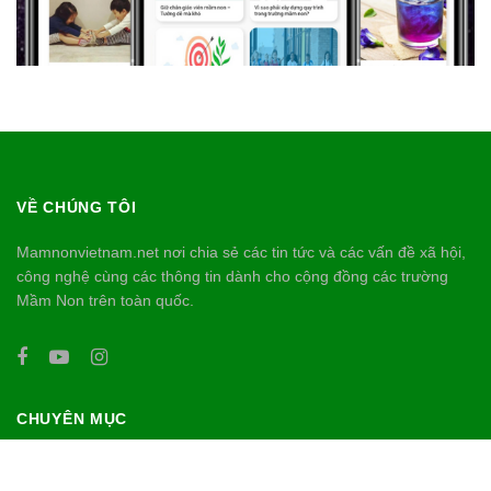
VỀ CHÚNG TÔI
Mamnonvietnam.net nơi chia sẻ các tin tức và các vấn đề xã hội,
công nghệ cùng các thông tin dành cho cộng đồng các trường
Mầm Non trên toàn quốc.
CHUYÊN MỤC
Chưa Phân Loại
Phụ Huynh
Công Nghệ
Quảng Bá