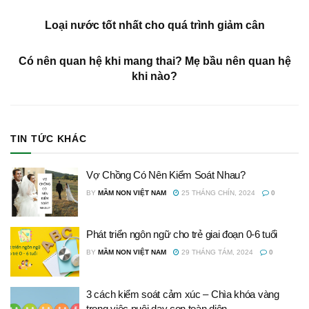
Loại nước tốt nhất cho quá trình giảm cân
Có nên quan hệ khi mang thai? Mẹ bầu nên quan hệ
khi nào?
TIN TỨC KHÁC
Vợ Chồng Có Nên Kiểm Soát Nhau?
BY
MẦM NON VIỆT NAM
25 THÁNG CHÍN, 2024
0
Phát triển ngôn ngữ cho trẻ giai đoạn 0-6 tuổi
BY
MẦM NON VIỆT NAM
29 THÁNG TÁM, 2024
0
3 cách kiểm soát cảm xúc – Chìa khóa vàng
trong việc nuôi dạy con toàn diện