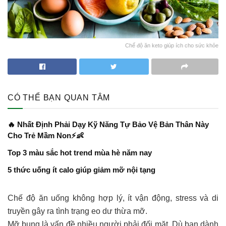
Chế độ ăn keto giúp ích cho sức khỏe
CÓ THỂ BẠN QUAN TÂM
🔥 Nhất Định Phải Dạy Kỹ Năng Tự Bảo Vệ Bản Thân Này
Cho Trẻ Mầm Non⚡👶
Top 3 màu sắc hot trend mùa hè năm nay
5 thức uống ít calo giúp giảm mỡ nội tạng
Chế độ ăn uống không hợp lý, ít vận động, stress và di
truyền gây ra tình trạng eo dư thừa mỡ.
Mỡ bụng là vấn đề nhiều người phải đối mặt. Dù bạn dành