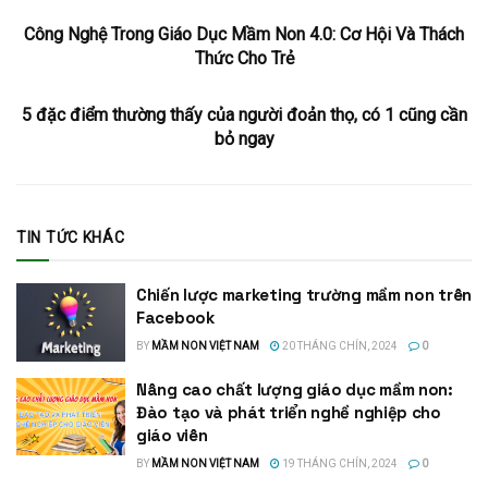
Công Nghệ Trong Giáo Dục Mầm Non 4.0: Cơ Hội Và Thách
Thức Cho Trẻ
5 đặc điểm thường thấy của người đoản thọ, có 1 cũng cần
bỏ ngay
TIN TỨC KHÁC
Chiến lược marketing trường mầm non trên
Facebook
BY
MẦM NON VIỆT NAM
20 THÁNG CHÍN, 2024
0
Nâng cao chất lượng giáo dục mầm non:
Đào tạo và phát triển nghề nghiệp cho
giáo viên
BY
MẦM NON VIỆT NAM
19 THÁNG CHÍN, 2024
0