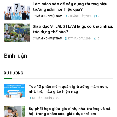
Làm cách nào để xây dựng thương hiệu
trường mầm non hiệu quả?
BY
MẦM NON VIỆT NAM
9 THÁNG BẢY, 2024
0
Giáo dục STEM, STEAM là gì, có khác nhau,
tác dụng thế nào?
BY
MẦM NON VIỆT NAM
17 THÁNG TƯ, 2024
0
Bình luận
XU HƯỚNG
Top 10 phần mềm quản lý trường mầm non,
nhà trẻ, mẫu giáo hiện nay
13 THÁNG CHÍN, 2022
Sự phối hợp giữa gia đình, nhà trường và xã
hội trong chăm sóc, giáo dục trẻ em