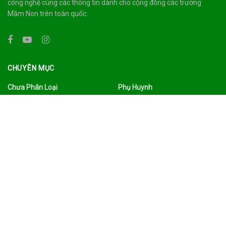
công nghệ cùng các thông tin dành cho cộng đồng các trường
Mầm Non trên toàn quốc.
CHUYÊN MỤC
Chưa Phân Loại
Phụ Huynh
Công Nghệ
Quảng Bá
Du Lịch Ẩm Thực
Sức Khỏe
Đời Sống
Tâm Sự
Facebook
Thư Viện
Gia Đình
Tin Tức
Giáo Dục
Tình Yêu Hôn Nhân
Giáo Viên
Trường Mầm Non
Làm Đẹp
Tuyển Dụng
Nhà Trường
Xã Hội