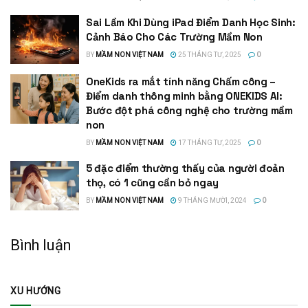
Sai Lầm Khi Dùng iPad Điểm Danh Học Sinh:
Cảnh Báo Cho Các Trường Mầm Non
BY
MẦM NON VIỆT NAM
25 THÁNG TƯ, 2025
0
OneKids ra mắt tính năng Chấm công –
Điểm danh thông minh bằng ONEKIDS AI:
Bước đột phá công nghệ cho trường mầm
non
BY
MẦM NON VIỆT NAM
17 THÁNG TƯ, 2025
0
5 đặc điểm thường thấy của người đoản
thọ, có 1 cũng cần bỏ ngay
BY
MẦM NON VIỆT NAM
9 THÁNG MƯỜI, 2024
0
Bình luận
XU HƯỚNG