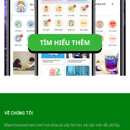
VỀ CHÚNG TÔI
Mamnonvietnam.net nơi chia sẻ các tin tức và các vấn đề xã hội,