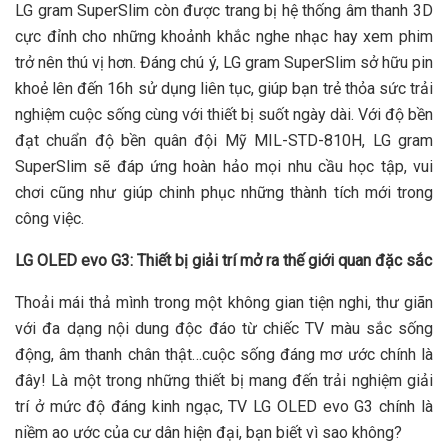
LG gram SuperSlim còn được trang bị hệ thống âm thanh 3D
cực đỉnh cho những khoảnh khắc nghe nhạc hay xem phim
trở nên thú vị hơn. Đáng chú ý, LG gram SuperSlim sở hữu pin
khoẻ lên đến 16h sử dụng liên tục, giúp bạn trẻ thỏa sức trải
nghiệm cuộc sống cùng với thiết bị suốt ngày dài. Với độ bền
đạt chuẩn độ bền quân đội Mỹ MIL-STD-810H, LG gram
SuperSlim sẽ đáp ứng hoàn hảo mọi nhu cầu học tập, vui
chơi cũng như giúp chinh phục những thành tích mới trong
công việc.
LG OLED evo G3: Thiết bị giải trí mở ra thế giới quan đặc sắc
Thoải mái thả mình trong một không gian tiện nghi, thư giãn
với đa dạng nội dung độc đáo từ chiếc TV màu sắc sống
động, âm thanh chân thật…cuộc sống đáng mơ ước chính là
đây! Là một trong những thiết bị mang đến trải nghiệm giải
trí ở mức độ đáng kinh ngạc, TV LG OLED evo G3 chính là
niềm ao ước của cư dân hiện đại, bạn biết vì sao không?