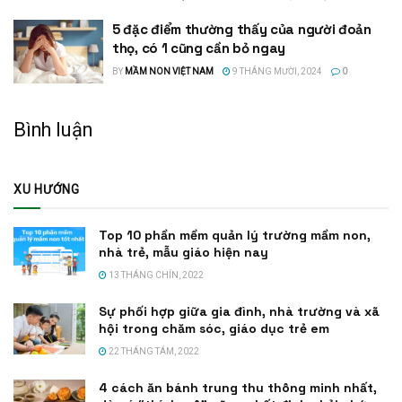
5 đặc điểm thường thấy của người đoản
thọ, có 1 cũng cần bỏ ngay
BY
MẦM NON VIỆT NAM
9 THÁNG MƯỜI, 2024
0
Bình luận
XU HƯỚNG
Top 10 phần mềm quản lý trường mầm non,
nhà trẻ, mẫu giáo hiện nay
13 THÁNG CHÍN, 2022
Sự phối hợp giữa gia đình, nhà trường và xã
hội trong chăm sóc, giáo dục trẻ em
22 THÁNG TÁM, 2022
4 cách ăn bánh trung thu thông minh nhất,