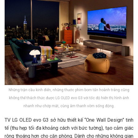
Những trận cầu kinh điển, những thước phim bom tấn hoành tráng cũng
không thể thách thức được LG OLED evo G3 với tốc độ hiển thị hình ảnh
nhanh như chớp mắt, cùng âm thanh vòm sống động.
TV LG OLED evo G3 sở hữu thiết kế “One Wall Design” tinh
tế (thu hẹp tối đa khoảng cách với bức tường), tạo cảm giác
rộng thoáng hơn cho căn phòng. Dành cho những không gian