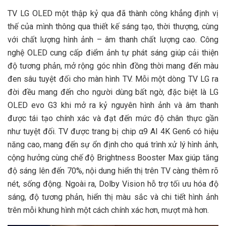
TV LG OLED một thập kỷ qua đã thành công khẳng định vị
thế của mình thông qua thiết kế sáng tạo, thời thượng, cùng
với chất lượng hình ảnh – âm thanh chất lượng cao. Công
nghệ OLED cung cấp điểm ảnh tự phát sáng giúp cải thiện
độ tương phản, mở rộng góc nhìn đồng thời mang đến màu
đen sâu tuyệt đối cho màn hình TV. Mỗi một dòng TV LG ra
đời đều mang đến cho người dùng bất ngờ, đặc biệt là LG
OLED evo G3 khi mở ra kỷ nguyên hình ảnh và âm thanh
được tái tạo chính xác và đạt đến mức độ chân thực gần
như tuyệt đối. TV được trang bị chip α9 AI 4K Gen6 có hiệu
năng cao, mang đến sự ổn định cho quá trình xử lý hình ảnh,
cộng hưởng cùng chế độ Brightness Booster Max giúp tăng
độ sáng lên đến 70%, nội dung hiển thị trên TV càng thêm rõ
nét, sống động. Ngoài ra, Dolby Vision hỗ trợ tối ưu hóa độ
sáng, độ tương phản, hiển thị màu sắc và chi tiết hình ảnh
trên mỗi khung hình một cách chính xác hơn, mượt mà hơn.