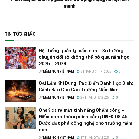
mạnh
TIN TỨC KHÁC
Hệ thống quản lý mầm non – Xu hướng
chuyển đổi số không thể bỏ qua năm học
2025 – 2026
BY
MẦM NON VIỆT NAM
5 THÁNG CHÍN, 2025
0
Sai Lầm Khi Dùng iPad Điểm Danh Học Sinh:
Cảnh Báo Cho Các Trường Mầm Non
BY
MẦM NON VIỆT NAM
25 THÁNG TƯ, 2025
0
OneKids ra mắt tính năng Chấm công –
Điểm danh thông minh bằng ONEKIDS AI:
Bước đột phá công nghệ cho trường mầm
non
BY
MẦM NON VIỆT NAM
17 THÁNG TƯ, 2025
0