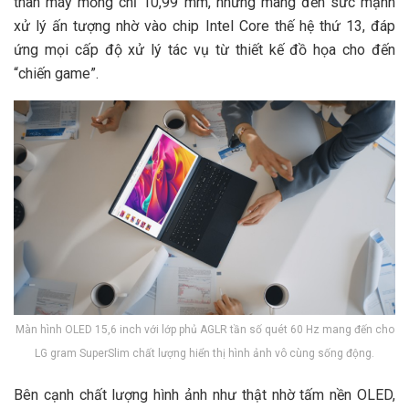
thân máy mỏng chỉ 10,99 mm, nhưng mang đến sức mạnh
xử lý ấn tượng nhờ vào chip Intel Core thế hệ thứ 13, đáp
ứng mọi cấp độ xử lý tác vụ từ thiết kế đồ họa cho đến
“chiến game”.
Màn hình OLED 15,6 inch với lớp phủ AGLR tần số quét 60 Hz mang đến cho
LG gram SuperSlim chất lượng hiển thị hình ảnh vô cùng sống động.
Bên cạnh chất lượng hình ảnh như thật nhờ tấm nền OLED,