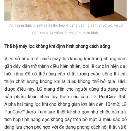
Có những thiết bị sinh ra để thu hẹp khoảng cách giữa thật với ảo, và LG
OLED evo G3 chính là một ví dụ điển hình.
Thế hệ máy lọc không khí định hình phong cách sống
Việc sở hữu một chiếc máy lọc không khí trong những năm
gần đây dần trở thành điều hiển nhiên, bởi lẽ cư dân hiện đại
hiểu rằng để có thể nâng cấp chất lượng cuộc sống thì cải
thiện chất lượng không khí là điều không thể bỏ qua. Hiểu
được điều này, LG mang đến cho người dùng đa dạng các
sản phẩm khác nhau tùy theo nhu cầu: LG PuriCare 360
Alpha hai tầng lọc khí cho không gian lớn lên đến 104m2; LG
PuriCare™ Aero Furniture thiết kế nhỏ gọn như chiếc bàn trà,
tích hợp tính năng sạc không dây trên bề mặt, 3 màu sắc dễ
dàng lựa chọn phù hợp với đa dạng phong cách nội thất và 8