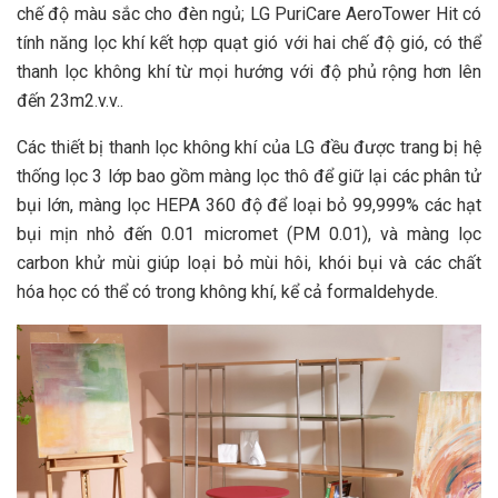
chế độ màu sắc cho đèn ngủ; LG PuriCare AeroTower Hit có
tính năng lọc khí kết hợp quạt gió với hai chế độ gió, có thể
thanh lọc không khí từ mọi hướng với độ phủ rộng hơn lên
đến 23m2.v.v..
Các thiết bị thanh lọc không khí của LG đều được trang bị hệ
thống lọc 3 lớp bao gồm màng lọc thô để giữ lại các phân tử
bụi lớn, màng lọc HEPA 360 độ để loại bỏ 99,999% các hạt
bụi mịn nhỏ đến 0.01 micromet (PM 0.01), và màng lọc
carbon khử mùi giúp loại bỏ mùi hôi, khói bụi và các chất
hóa học có thể có trong không khí, kể cả formaldehyde.