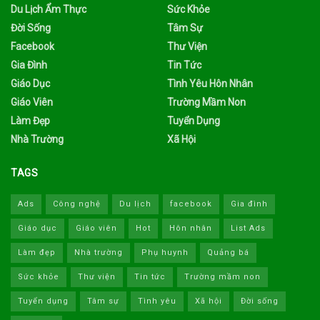
Du Lịch Ẩm Thực
Sức Khỏe
Đời Sống
Tâm Sự
Facebook
Thư Viện
Gia Đình
Tin Tức
Giáo Dục
Tình Yêu Hôn Nhân
Giáo Viên
Trường Mầm Non
Làm Đẹp
Tuyển Dụng
Nhà Trường
Xã Hội
TAGS
Ads
Công nghệ
Du lịch
facebook
Gia đình
Giáo dục
Giáo viên
Hot
Hôn nhân
List Ads
Làm đẹp
Nhà trường
Phụ huynh
Quảng bá
Sức khỏe
Thư viện
Tin tức
Trường mầm non
Tuyển dụng
Tâm sự
Tình yêu
Xã hội
Đời sống