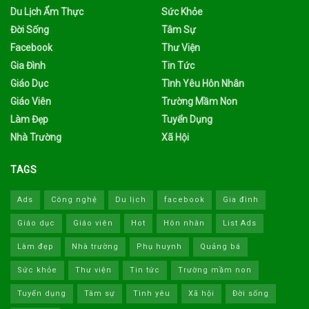
Du Lịch Ẩm Thực
Sức Khỏe
Đời Sống
Tâm Sự
Facebook
Thư Viện
Gia Đình
Tin Tức
Giáo Dục
Tình Yêu Hôn Nhân
Giáo Viên
Trường Mầm Non
Làm Đẹp
Tuyển Dụng
Nhà Trường
Xã Hội
TAGS
Ads
Công nghệ
Du lịch
facebook
Gia đình
Giáo dục
Giáo viên
Hot
Hôn nhân
List Ads
Làm đẹp
Nhà trường
Phụ huynh
Quảng bá
Sức khỏe
Thư viện
Tin tức
Trường mầm non
Tuyển dụng
Tâm sự
Tình yêu
Xã hội
Đời sống