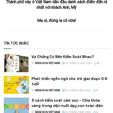
Thành phố này ở Việt Nam dẫn đầu danh sách điểm đến rẻ
nhất với khách Anh, Mỹ
Mẹ ơi, đừng la cô nữa!
TIN TỨC KHÁC
Vợ Chồng Có Nên Kiểm Soát Nhau?
BY
MẦM NON VIỆT NAM
25 THÁNG CHÍN, 2024
0
Phát triển ngôn ngữ cho trẻ giai đoạn 0-6
tuổi
BY
MẦM NON VIỆT NAM
29 THÁNG TÁM, 2024
0
3 cách kiểm soát cảm xúc – Chìa khóa
vàng trong việc nuôi dạy con toàn diện
BY
MẦM NON VIỆT NAM
20 THÁNG TÁM, 2024
0