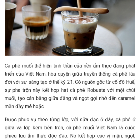
Cà phê muối thể hiện tinh thần của nền ẩm thực đang phát
triển của Việt Nam, hòa quyện giữa truyền thống cà phê lâu
đời với sự sáng tạo ở thế kỷ 21. Có nguồn gốc từ cố đô Huế,
sự pha trộn này kết hợp hạt cà phê Robusta với một chút
muối, tạo cân bằng giữa đắng và ngọt gợi nhớ đến caramel
mặn đầy mê hoặc.
Được phục vụ theo từng lớp, với sữa đặc ở đáy, cà phê ở
giữa và lớp kem bên trên, cà phê muối Việt Nam là cuộc
phiêu lưu ẩm thực độc đáo. Nó kết hợp các vị mặn, ngọt,