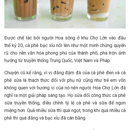
Được chế tác bởi người Hoa sống ở khu Chợ Lớn vào đầu
thế kỷ 20, cà phê bạc xỉu nổi lên như một minh chứng quyến
rũ cho nền văn hóa phong phú của thành phố, pha trộn ảnh
hưởng từ truyền thống Trung Quốc, Việt Nam và Pháp.
Chuyện cũ kể rằng, vì vị đắng đậm đà của cà phê đen và cà
phê sữa là thách thức đối với phụ nữ cũng như trẻ em vốn
không quen với hương vị của nó nên người Hoa Chợ Lớn đã
nghĩ ra một giải pháp sáng tạo. Họ sửa đổi công thức cà phê
sữa truyền thống, điều chỉnh tỷ lệ cà phê và sữa để ngon
miệng hơn. Quá nhiều sữa thì quá ngọt, trong khi quá nhiều cà
phê thì quá đắng và bạc xỉu đã cân bằng.