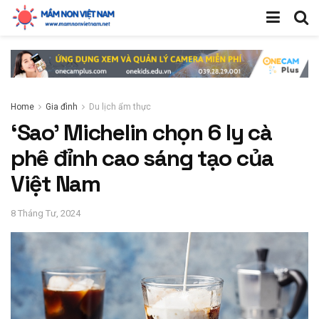
Home
Gia đình
Du lịch ẩm thực
‘Sao’ Michelin chọn 6 ly cà
phê đỉnh cao sáng tạo của
Việt Nam
8 Tháng Tư, 2024