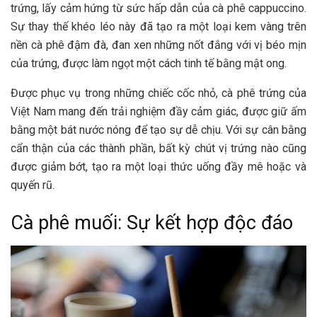
trứng, lấy cảm hứng từ sức hấp dẫn của cà phê cappuccino.
Sự thay thế khéo léo này đã tạo ra một loại kem vàng trên
nền cà phê đậm đà, đan xen những nốt đắng với vị béo mịn
của trứng, được làm ngọt một cách tinh tế bằng mật ong.
Được phục vụ trong những chiếc cốc nhỏ, cà phê trứng của
Việt Nam mang đến trải nghiệm đầy cảm giác, được giữ ấm
bằng một bát nước nóng để tạo sự dễ chịu. Với sự cân bằng
cẩn thận của các thành phần, bất kỳ chút vị trứng nào cũng
được giảm bớt, tạo ra một loại thức uống đầy mê hoặc và
quyến rũ.
Cà phê muối: Sự kết hợp độc đáo