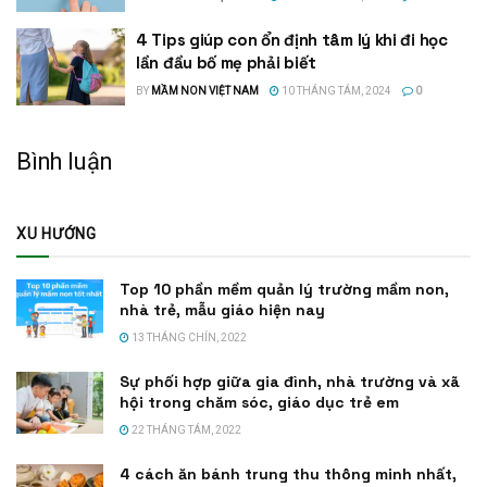
4 Tips giúp con ổn định tâm lý khi đi học
lần đầu bố mẹ phải biết
BY
MẦM NON VIỆT NAM
10 THÁNG TÁM, 2024
0
Bình luận
XU HƯỚNG
Top 10 phần mềm quản lý trường mầm non,
nhà trẻ, mẫu giáo hiện nay
13 THÁNG CHÍN, 2022
Sự phối hợp giữa gia đình, nhà trường và xã
hội trong chăm sóc, giáo dục trẻ em
22 THÁNG TÁM, 2022
4 cách ăn bánh trung thu thông minh nhất,