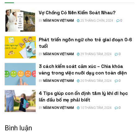
Vợ Chồng Có Nên Kiểm Soát Nhau?
BY
MẦM NON VIỆT NAM
25 THÁNG CHÍN, 2024
0
Phát triển ngôn ngữ cho trẻ giai đoạn 0-6
tuổi
BY
MẦM NON VIỆT NAM
29 THÁNG TÁM, 2024
0
3 cách kiểm soát cảm xúc – Chìa khóa
vàng trong việc nuôi dạy con toàn diện
BY
MẦM NON VIỆT NAM
20 THÁNG TÁM, 2024
0
4 Tips giúp con ổn định tâm lý khi đi học
lần đầu bố mẹ phải biết
BY
MẦM NON VIỆT NAM
10 THÁNG TÁM, 2024
0
Bình luận