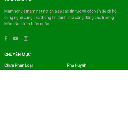
Mamnonvietnam.net nơi chia sẻ các tin tức và các vấn đề xã hội,
công nghệ cùng các thông tin dành cho cộng đồng các trường
Mầm Non trên toàn quốc.
CHUYÊN MỤC
Chưa Phân Loại
Phụ Huynh
Công Nghệ
Quảng Bá
Du Lịch Ẩm Thực
Sức Khỏe
Đời Sống
Tâm Sự
Facebook
Thư Viện
Gia Đình
Tin Tức
Giáo Dục
Tình Yêu Hôn Nhân
Giáo Viên
Trường Mầm Non
Làm Đẹp
Tuyển Dụng