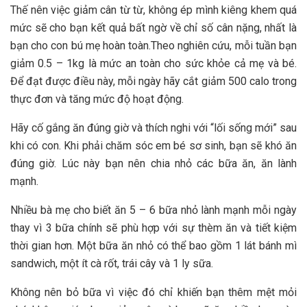
Thế nên việc giảm cân từ từ, không ép mình kiêng khem quá
mức sẽ cho bạn kết quả bất ngờ về chỉ số cân nặng, nhất là
bạn cho con bú mẹ hoàn toàn.Theo nghiên cứu, mỗi tuần bạn
giảm 0.5 – 1kg là mức an toàn cho sức khỏe cả mẹ và bé.
Để đạt được điều này, mỗi ngày hãy cắt giảm 500 calo trong
thực đơn và tăng mức độ hoạt động.
Hãy cố gắng ăn đúng giờ và thích nghi với “lối sống mới” sau
khi có con. Khi phải chăm sóc em bé sơ sinh, bạn sẽ khó ăn
đúng giờ. Lúc này bạn nên chia nhỏ các bữa ăn, ăn lành
mạnh.
Nhiều bà mẹ cho biết ăn 5 – 6 bữa nhỏ lành mạnh mỗi ngày
thay vì 3 bữa chính sẽ phù hợp với sự thèm ăn và tiết kiệm
thời gian hơn. Một bữa ăn nhỏ có thể bao gồm 1 lát bánh mì
sandwich, một ít cà rốt, trái cây và 1 ly sữa.
Không nên bỏ bữa vì việc đó chỉ khiến bạn thêm mệt mỏi