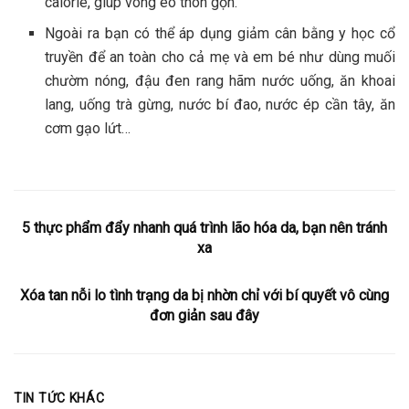
calorie, giúp vòng eo thon gọn.
Ngoài ra bạn có thể áp dụng giảm cân bằng y học cổ
truyền để an toàn cho cả mẹ và em bé như dùng muối
chườm nóng, đậu đen rang hãm nước uống, ăn khoai
lang, uống trà gừng, nước bí đao, nước ép cần tây, ăn
cơm gạo lứt…
5 thực phẩm đẩy nhanh quá trình lão hóa da, bạn nên tránh
xa
Xóa tan nỗi lo tình trạng da bị nhờn chỉ với bí quyết vô cùng
đơn giản sau đây
TIN TỨC KHÁC