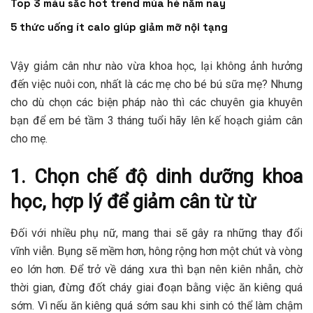
Top 3 màu sắc hot trend mùa hè năm nay
5 thức uống ít calo giúp giảm mỡ nội tạng
Vậy giảm cân như nào vừa khoa học, lại không ảnh hưởng
đến việc nuôi con, nhất là các mẹ cho bé bú sữa mẹ? Nhưng
cho dù chọn các biện pháp nào thì các chuyên gia khuyên
bạn để em bé tầm 3 tháng tuổi hãy lên kế hoạch giảm cân
cho mẹ.
1. Chọn chế độ dinh dưỡng khoa
học, hợp lý để giảm cân từ từ
Đối với nhiều phụ nữ, mang thai sẽ gây ra những thay đổi
vĩnh viễn. Bụng sẽ mềm hơn, hông rộng hơn một chút và vòng
eo lớn hơn. Để trở về dáng xưa thì bạn nên kiên nhẫn, chờ
thời gian, đừng đốt cháy giai đoạn bằng việc ăn kiêng quá
sớm. Vì nếu ăn kiêng quá sớm sau khi sinh có thể làm chậm