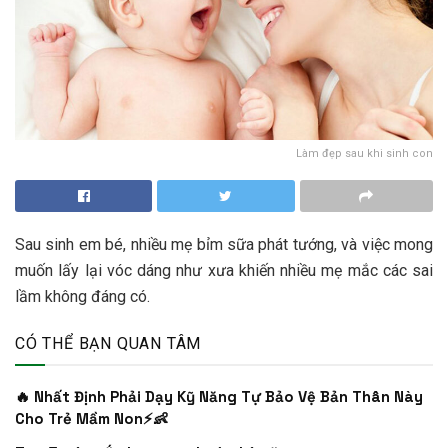
Làm đẹp sau khi sinh con
Sau sinh em bé, nhiều mẹ bỉm sữa phát tướng, và việc mong
muốn lấy lại vóc dáng như xưa khiến nhiều mẹ mắc các sai
lầm không đáng có.
CÓ THỂ BẠN QUAN TÂM
🔥 Nhất Định Phải Dạy Kỹ Năng Tự Bảo Vệ Bản Thân Này
Cho Trẻ Mầm Non⚡👶