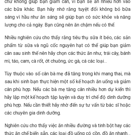
chứ không giúp bạn giảm cân, vì bạn sẽ ăn nhiều hơn vào
các bữa khác. Bạn hãy nhớ rằng tuyệt đối không bỏ bữa
sáng vì hầu như ăn sáng sẽ giúp bạn có sức khỏe và năng
lượng cho cả ngày. Bạn cũng nên ăn chậm nếu có thể.
Nhiều nghiên cứu cho thấy rằng tiêu thụ sữa ít béo, các sản
phẩm từ sữa và ngũ cốc nguyên hạt có thể giúp bạn giảm
cân sau sinh thế nên hãy chọn các thức ăn như, trái cây, bánh
mì, táo, cam, cà rốt, ớt chuông, ức gà, cá các loại…
Tùy thuộc vào số cân bà mẹ đã tăng trong khi mang thai, mà
sau khi sinh bạn thực hiện một số kế hoạch ăn uống và giảm
cân phù hợp. Nếu các bà mẹ tăng cân nhiều hơn dự kiến thì
hãy lập một kế hoạch tập luyện và duy trì chế độ dinh dưỡng
phù hợp. Nếu cần thiết hãy nhờ đến sự tư vấn từ bác sĩ hoặc
các chuyên gia dinh dưỡng.
Nghiên cứu cho thấy việc ăn nhiều đường và tinh bột hay các
thức ăn chế biến sẵn, các loại đồ uống có cồn, đồ ăn nhanh…