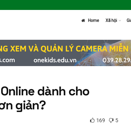
Home
Xã hội
Gi
 Online dành cho
ơn giản?
169
5