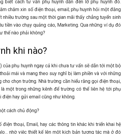
ng biết cách tư vấn phụ huynh dẫn đến lỡ phụ huynh đó.
hăm chăm xin số điện thoại, email; phụ huynh hỏi một đằng
rất nhiều trường sau một thời gian mãi thấy chẳng tuyển sinh
iều tiền vào chạy quảng cáo, Marketing. Qua những ví dụ đó
hư thế nào phải không?
ynh khi nào?
l) của phụ huynh ngay cả khi chưa tư vấn sẽ dẫn tới một bộ
hoải mái và mang theo suy nghĩ bị làm phiền và với những
cho chọn trường. Nhà trường cần hiểu rằng gọi điện thoại,
 là một trong những kênh để trường có thể liên hệ tới phụ
ọi điện hay gửi email cũng như không.
một cách chủ động?
điện thoại, Email, hay các thông tin khác khi triển khai hệ
alo… nhờ việc thiết kế lên một kịch bản tương tác mà ở đó