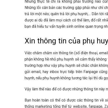
Nhưng thực tế chỉ ra không phải trường nào cũ
Những lỗi căn bản các trường gặp phải như chỉ c
trả lời một nẻo; quên trả lời phụ huynh;… Dẫn tới 
được ai dù đã làm mọi cách có thể làm, đổ rất nh
bạn đã hiểu tư vấn tuyển sinh online quan trọng n
Xin thông tin của phụ hu
Việc chăm chăm xin thông tin (số điện thoại, emai
phận không hề nhỏ phụ huynh sẽ cảm thấy không t
trường hợp như vậy phụ huynh sẽ chắc chắn không 
gửi email, hay inbox trực tiếp trên Fanpage cũng
huynh, nếu phụ huynh không tương tác lại thì dù g
Vậy làm thế nào để có được những thông tin này 
Bạn hoàn toàn có thể có được các thông tin về số 
thống marketing tổng thể từ website, fanpage, Z