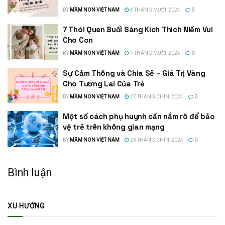
BY
MẦM NON VIỆT NAM
4 THÁNG MƯỜI, 2024
0
7 Thói Quen Buổi Sáng Kích Thích Niềm Vui
Cho Con
BY
MẦM NON VIỆT NAM
1 THÁNG MƯỜI, 2024
0
Sự Cảm Thông và Chia Sẻ – Giá Trị Vàng
Cho Tương Lai Của Trẻ
BY
MẦM NON VIỆT NAM
27 THÁNG CHÍN, 2024
0
Một số cách phụ huynh cần nắm rõ để bảo
vệ trẻ trên không gian mạng
BY
MẦM NON VIỆT NAM
23 THÁNG CHÍN, 2024
0
Bình luận
XU HƯỚNG