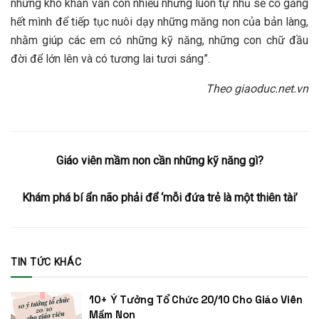
những khó khăn vẫn còn nhiều nhưng luôn tự nhủ sẽ cố gắng
hết mình để tiếp tục nuôi dạy những măng non của bản làng,
nhằm giúp các em có những kỹ năng, những con chữ đầu
đời để lớn lên và có tương lai tươi sáng”.
Theo giaoduc.net.vn
Giáo viên mầm non cần những kỹ năng gì?
Khám phá bí ẩn não phải để ‘mỗi đứa trẻ là một thiên tài’
TIN TỨC KHÁC
10+ Ý Tưởng Tổ Chức 20/10 Cho Giáo Viên
Mầm Non