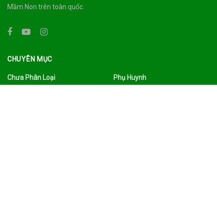
Mầm Non trên toàn quốc.
CHUYÊN MỤC
Chưa Phân Loại
Phụ Huynh
Công Nghệ
Quảng Bá
Du Lịch Ẩm Thực
Sức Khỏe
Đời Sống
Tâm Sự
Facebook
Thư Viện
Gia Đình
Tin Tức
Giáo Dục
Tình Yêu Hôn Nhân
Giáo Viên
Trường Mầm Non
Làm Đẹp
Tuyển Dụng
Nhà Trường
Xã Hội
TAGS