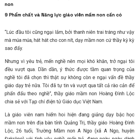
non
9 Phẩm chất và Năng lực giáo viên mầm non cần có
“Lúc đầu tôi cũng ngại lắm, bởi thanh niên trai tráng như vậy
mà múa múa, hát hát cho con nít, dạy mầm non cứ thầy kỳ kỳ
sao đấy.
Nhưng vì yêu trẻ, mến nghề nên mọi khó khăn, trở ngại tôi
đều vượt qua. Dần dần, ý thức được tầm quan trọng của
nghề tôi đã chọn thì thật sự không còn e ngại vấn đề thầy
giáo dạy trẻ nữa. Tôi đã tự tin và vượt qua tất cả rào cản để
phấn đấu theo nghề”, thầy giáo mầm non Hoàng Đình Lộc
chia sẻ với Tạp chí điện tử Giáo dục Việt Nam.
Là giáo viên nam hiếm hoi hiện đang giảng dạy bậc học
mầm non trên địa bàn tỉnh Quảng Trị, thầy giáo Hoàng Đình
Lộc, 26 tuổi, Trường Mầm non A Ngo (xã A Ngo, huyện
Đakrông) với tình yêu nghề, mến trẻ, đang ngày ngày dành